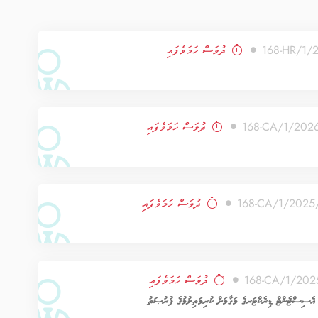
ދުވަސް ހަމަވެފައި
ދުވަސް ހަމަވެފައި
ދުވަސް ހަމަވެފައި
ދުވަސް ހަމަވެފައި
އެސިސްޓެންޓް ޑިރެކްޓަރގެ މަޤާމަށް ކުރިމަތިލުމުގެ ފުރުޞަތު