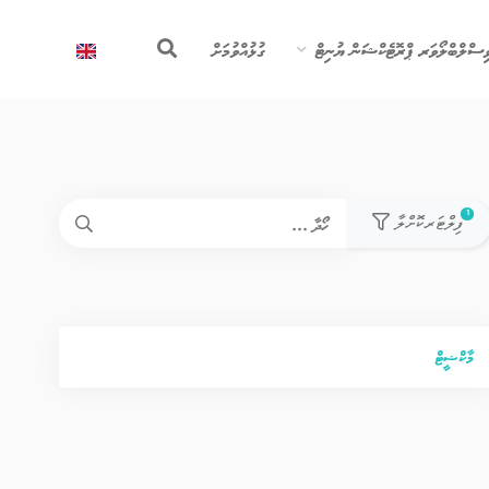
ިސްލްބްލޯވަރ ޕްރޮޓެކްޝަން ޔުނިޓް
ގުޅުއްވުމަށް
used filters count
1
ފިލްޓަރކޮށްލާ
މާކްޝީޓް