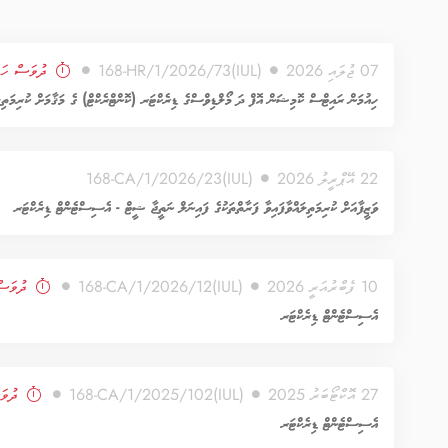
07 ޖުލައި 2026
(IUL)168-HR/1/2026/73
ދުވަސް ހަމ
ހިއުމަން ރައިޓްސް ކޮމިޝަން އޮފް ދަ މޯލްޑިވްސްގެ ޑިރެކްޓަރ (ކޮންޓްރެކްޓް) ގެ މަޤާމަށް ކުރިމަތި
22 އޭޕްރީލު 2026
(IUL)168-CA/1/2026/23
ވަޒީފާއަށް ކުރިމަތިލައްވާފައިވާ ފަރާތްތަކުގެ ފައިނަލް ނަތީޖާ ޝީޓް - އެސިސްޓެންޓް ޑިރެކްޓަރ
10 ފެބްރުއަރީ 2026
(IUL)168-CA/1/2026/12
ދުވަސް
އެސިސްޓެންޓް ޑިރެކްޓަރ
27 އޮކްޓޯބަރު 2025
(IUL)168-CA/1/2025/102
ދުވަ
އެސިސްޓެންޓް ޑިރެކްޓަރ