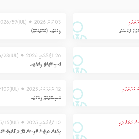
ަވެފައި
03 ޖޫން 2026
(IUL)168-HR/1/2026/59
ލުމުގެ ފުރުޞަތު
ޑިރެކްޓަރ (ކޮންޓްރެކްޓް)
26 ފެބްރުއަރީ 2026
(IUL)168-CA/1/2026/23
އެސިސްޓެންޓް ޑިރެކްޓަރ
 ހަމަވެފައި
12 ނޮވެމްބަރު 2025
(IUL)168-CA/1/2025/109
އެސިސްޓެންޓް ޑިރެކްޓަރ
ސް ހަމަވެފައި
10 ފެބްރުއަރީ 2025
(IUL)168-CA/1/2025/15
ހިއުމަން ރައިޓްސް ކޮމިޝަން އޮފް ދަ މޯލްޑިވްސްގެ 