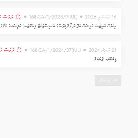
16 ޖެނުއަރީ 2025
(IUL)168-CA/1/2025/9
ދުވަސް ހަ
ހިއުމަން ރައިޓްސް ކޮމިޝަން އޮފް ދަ މޯލްޑިވްސްގެ އެސިސްޓެންޓް ޑިރެކްޓަރގެ އޮފިސަރގެ މަޤާމަށ
21 މާރިޗު 2024
(IUL)168-CA/1/2024/37
ދުވަސް ހަމ
ޑިރެކްޓަރ ޖެނަރަލް
ފަހަތަށް