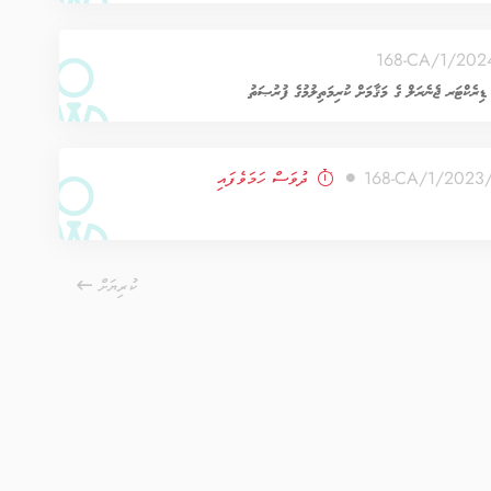
ޑިރެކްޓަރ ޖެނެރަލް ގެ މަޤާމަށް ކުރިމަތިލުމުގެ ފުރުޞަތު
ދުވަސް ހަމަވެފައި
ކުރިޔަށް