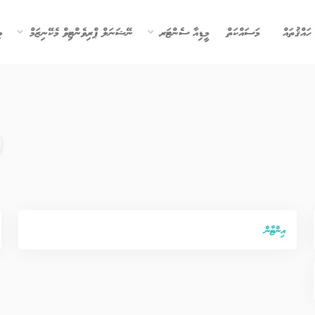
ހައްޤުތައް
މަސައްކަތް
މީޑިއާ ސެންޓަރ
ނޭޝަނަލް ޕްރިވެންޓިވް މެކޭނިޒަމް
ވ
އިންޓާން