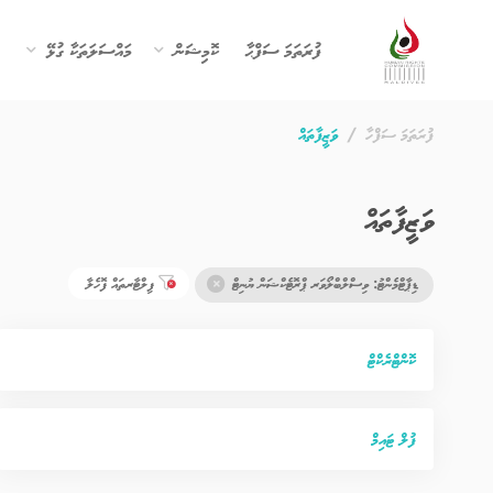
ފުރަތަމަ ސަފްޙާ
ކޮމިޝަން
މައްސަލަތަކާ ގުޅޭ
ފުރަތަމަ ސަފްހާ
ވަޒީފާތައް
ވަޒީފާތައް
ޑިޕާޓްމެންޓު: ވިސްލްބްލޯވަރ ޕްރޮޓެކްޝަން ޔުނިޓް
ފިލްޓާރތައް ފޮހެލާ
ކޮންޓްރެކްޓް
ފުލް ޓައިމް