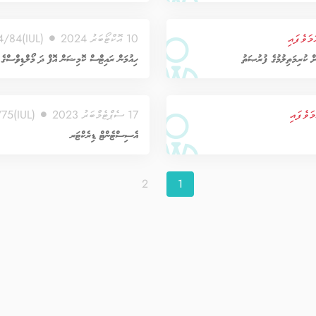
މަވެފައި
10 އޮކްޓޯބަރު 2024
(IUL)168-CA/1/2024/84
ް ކުރިމަތިލުމުގެ ފުރުޞަތު
ހިއުމަން ރައިޓްސް ކޮމިޝަން އޮފް ދަ މޯލްޑިވްސްގެ 
ަވެފައި
17 ސެޕްޓެމްބަރު 2023
(IUL)168-CA/1/2023/75
އެސިސްޓެންޓް ޑިރެކްޓަރ
2
1