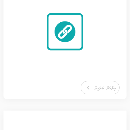
އިތުރަށް ބަލައިލާ