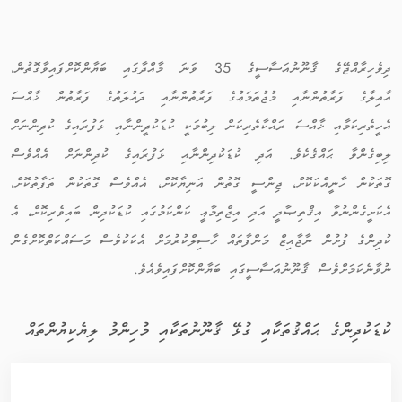
ދިވެހިރާއްޖޭގެ ޤާނޫނުއަސާސީގެ 35 ވަނަ މާއްދާގައި ބަޔާންކޮށްފައިވާގޮތުން،
އާއިލާގެ ފަރާތުންނާއި މުޖުތަމަޢުގެ ފަރާތުންނާއި ދައުލަތުގެ ފަރާތުން ޚާއްސަ
އެހީތެރިކަމާއި ޚާއްސަ ރައްކާތެރިކަން ލިބުމަކީ ކުޑަކުދީންނާއި ޅަފުރައިގެ ކުދިންނަށް
ލިބިގެންވާ ޙައްޤެކެވެ. އަދި ކުޑަކުދިންނާއި ޅަފުރައިގެ ކުދިންނަށް އެއްވެސް
ގޮތަކުން ހާނީއްކަކޮށް، ޖިންސީ ގޮތުން އަނިޔާކޮށް، އެއްވެސް ގޮތަކުން ތަފާތުކޮށް،
އެކަށީގެންނުވާ އިޤްތިޞާދީ އަދި އިޖްތިމާޢީ ކަންކަމުގައި ކުޑަކުދިން ބައިވެރިކޮށް، އެ
ކުދިންގެ ފުށުން ނާޖާއިޒް މަންފާތައް ހާސިލްކުރުމަށް އެކަކުވެސް މަސައްކަތްކޮށްގެން
ނުވާނެކަމަށްވެސް ޤާނޫނުއަސާސީގައި ބަޔާންކޮށްފައިވެއެވެ.
ކުޑަކުދިންގެ ޙައްޤުތަކާއި ގުޅޭ ޤާނޫނުތަކާއި މުހިންމު ލިޔެކިޔުންތައް