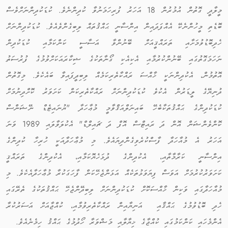
މީލާދީ ގޮތުން އުމުރުން 18 އަހަރު ފުރިހަމަނުވާ ކުދިންނެވެ. ކުޑަކުދިންނަށްވެސް
ބޮޑެތި މީހުންނެކޭ އެއްފަދައިން އިންސާނީ ޙައްޤުތައް ލިބިގެންވެއެވެ. ކުޑަކުދިންނަށް
ހެދިބޮޑުވުމަށާއި ތަރައްޤީއަށް ބޭނުންވާ އަސާސީ ކަންކަމާއި ކުޑަކުދިން
ނަހަމަގޮތުގައި ބޭނުންކުރުމާއި އެކިއެކި ގޯނާތަކުގެ ޝިކާރައަކަށްވުމުގެ ފުރުސަތު
އޮތުމުން، އެކުދިންނަކީ ޚާއްސަ ރައްކާތެރިކަމެއް ލިބިދީފައިވާ ބައެކެވެ. މިގޮތުން
ދުނިޔޭގެ ލީޑަރުން އެކުވެ ކުޑަކުދިންނަށް ރައްކާތެރިކަން ކަށަވަރު ކޮށްދިނުމަށް
ކުޑަކުދިންގެ ޙައްޤުތަކާބެހޭ ބައިނަލްއަޤްވާމީ މުޢާހަދާ "ޔުނައިޓެޑް ނޭޝަންސް
ކޮންވެންޝަން އޮން ދަ ރައިޓްސް އޮފް ދަ ޗައިލްޑް" އެކުލަވާލައި 1989 ވަނަ
އަހަރު އެ މުއާހަދާ ފާސްކުރެވިގެންދިޔައެވެ. މި މުޢާހަދާއަކީ ހުރިހާ ކުދިންގެ
އިންސާނީ ކަރާމާތާއި، އެކުދިންގެ ދުޅަހެޔޮކަމާއި، އެކުދިންގެ ތަރައްޤީ
ކަށަވަރުކުރުމަށް އަވަސް ފިޔަވަޅުތަކެއް އަޅަންޖެހޭކަން ފާހަގަކުރާ މުޢާހަދާއެކެވެ. މި
މުއާހަދާގައި ވަކިން ޚާއްސަކޮށް ކުޑަކުދިންނަށް ލިބިދޭންޖެހޭ ޙައްޤުތަކުގެ ތެރޭގައި
ހެދި ބޮޑުވުމުގެ ޙައްޤާއި އަނިޔާއިން ރައްކާތެރިވުމާއި، ކުއްޖާއަށް އަސަރުކުރާ
އެންމެހައި ކަންކަމުގައި ކުއްޖާގެ ޚިޔާލާއި މަޝްވަރާ ހޯދުމުގެ ޙައްޤު ހިމެނެއެވެ.