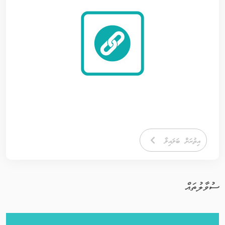
އިތުރަށް ބަލައިލާ
ސުވާލުތައް