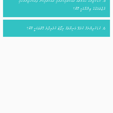
5. ކުޑަކުދިންގެ ޙައްޤުތައް ރައްކާތެރިކުރުމާއި ރައްކާތެރިކަން ފޯރުކޮށްދިނުމުގައި
މުޖުތަމަޢުގެ ޒިންމާއަކީ ކޮބާ؟
6. ކުޑަކުދިންނަށް ކުރެވޭ އަނިޔާތައް ރިޕޯޓު ކުރެވިދާނެ ގޮތްތަކަކީ ކޮބާ؟