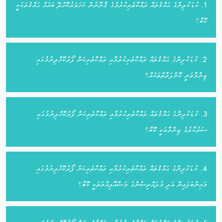
1. ކުޑަކުދިންގެ ޙައްޤުތައް ރައްކާތެރިކުރުމުގެ ޤާނޫނުން ކަށަވަރުކޮށްދޭ ބައެއް ޙައްޤުތަކަކީ
ކޮބާ؟
2. ކުޑަކުދިންގެ ޙައްޤުތައް ރައްކާތެރިކުރުމާއި ރައްކާތެރިކަން ފޯރުކޮށްދިނުމުގައި
ޒިންމާވަނީ ކޮންފަރާތްތަކެއް؟
3. ކުޑަކުދިންގެ ޙައްޤުތައް ރައްކާތެރިކުރުމާއި ރައްކާތެރިކަން ފޯރުކޮށްދިނުމުގައި
ސަރުކާރުގެ ޒިންމާއަކީ ކޮބާ؟
4. ކުޑަކުދިންގެ ޙައްޤުތައް ރައްކާތެރިކުރުމާއި ރައްކާތެރިކަން ފޯރުކޮށްދިނުމުގައި
މައިންބަފައިން އަދި މުދައްރިސުންގެ މަސްއޫލިއްޔަތަކީ ކޮބާ؟