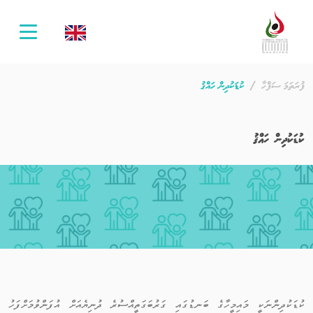
oggle
ation
ފުރަތަމަ ސަފްހާ
ކުޑަކުދިން ހައްޤު
ކުޑަކުދިން ހައްޤު
ކުޑަކުދިންނަކީ މައިމީހާގެ ބަނޑުގައި ގަރުބަގަތީއްސުރެ ދުނިޔެއަށް އުފަންވުމަށްފަހު