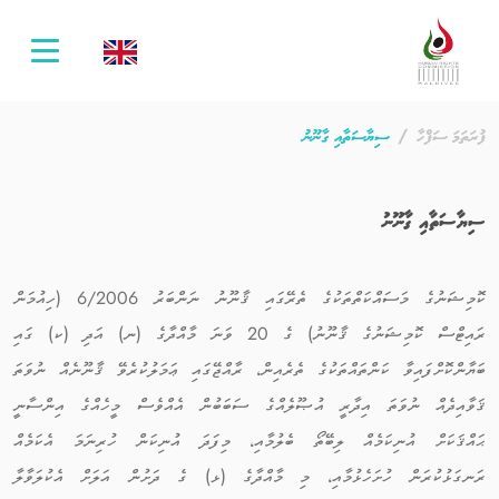
oggle
ation
ފުރަތަމަ ސަފްހާ
ސިޔާސަތާއި ގާނޫނު
ސިޔާސަތާއި ގާނޫނު
ކޮމިޝަނުގެ މަސައްކަތްތަކުގެ ތެރޭގައި ޤާނޫނު ނަންބަރު 6/2006 (ހިއުމަން
ރައިޓްސް ކޮމިޝަނުގެ ޤާނޫނު) ގެ 20 ވަނަ މާއްދާގެ (ނ) އަދި (ކ) ގައި
ބަޔާންކޮށްފައިވާ ކަންތައްތަކުގެ ތެރެއިން، ރާއްޖޭގައި ޢަމަލުކުރެވޭ ޤާނޫނެއް ނުވަތަ
ޤަވާއިދެއް ނުވަތަ އިދާރީ އުޞޫލެއްގެ ސަބަބުން އެއްވެސް މީހެއްގެ އިންސާނީ
ޙައްޤަކަށް އުނިކަމެއް ލިބޭތޯ ބެލުމާއި، މިފަދަ އުނިކަން ހުރިނަމަ އެކަމެއް
ރަނގަޅުކުރަން ހުށަހެޅުމާއި، މި މާއްދާގެ (ޅ) ގެ ދަށުން އަލަށް އެކުލަވާލާ