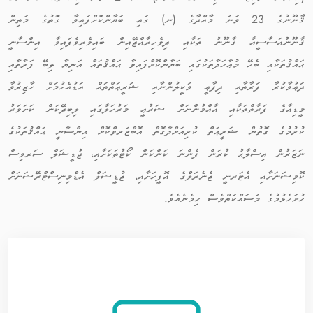
ޤާނޫނުގެ 23 ވަނަ މާއްދާގެ (ނ) ގައި ބަޔާންކޮށްފައިވާ ގޮތުގެ މަތިން
ޤާނޫނުއަސާސީއާ ޤާނޫނު ތަކާއި ދިވެހިރާއްޖޭއިން ބައިވެރިވެފައިވާ އިންސާނީ
ޙައްޤުތަކާއި ބެހޭ މުޢާހަދާތަކުގައި ބަޔާންކޮށްފައިވާ ޙައްޤުތައް އަނިޔާ ލިބޭ ފަރާތާއި
ދަޢުވާކުރާ ފަރާތާއި ދިފާޢީ ވަކީލުންނާއި ޝަރީޢަތްތައް އަޑުއެހުމަށް ހާޒިރުވާ
މީޑިއާގެ ފަރާތްތަކާއި އާއްމުންނަށް ޝަރުޢީ މަރުހަލާގައި ލިބިދޭކަން ކަށަވަރު
ކުރުމުގެ ގޮތުން ޝަރީޢަތް ކުރިއަށްދާގޮތް އޮބްޒަރވްކޮށް އިންސާނީ ޙައްޤުތަކުގެ
ނަޒަރުން އިސްލާޙު ކުރަން ފެންނަ ކަންކަން ކޯޓުތަކަށާއި، ޖުޑީޝަލް ސަރވިސް
ކޮމިޝަނަށާއި އެޓަރނީ ޖެނެރަލްގެ އޮފީހަށާއި، ޖުޑީޝަލް އެޑްމިނިސްޓްރޭޝަނަށް
ހުށަހެޅުމުގެ މަސައްކަތްވެސް ހިމެނެއެވެ.