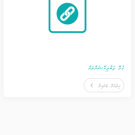
ގުޅޭ ޕަބްލިކޭޝަންތައް
އިތުރަށް ބަލައިލާ