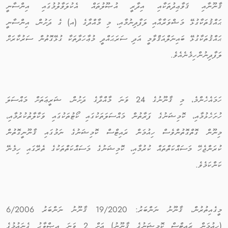
ޤާނޫނާއި ޤަވާޢިދުތަކާއި އިދާރީ އުޞޫލުތައް އެކުލަވާލުމުގައި އިންސާނީ
ޙައްޤުތަކާގުޅޭ މަޝްވަރާއާއި ލަފާދިނުމާއި، މި މާއްދާގެ (އ) ގެ ދަށުން، އިންސާނީ
ޙައްޤުތަކާގުޅޭ ބައިނަލްއަޤްވާމީ އަދި ސަރަޙައްދީ މުޢާހަދާތަކާ ގުޅޭގޮތުން ސަރުކާރަށް
ލަފާދިނުންހިމެނެއެވެ.
ހަމައެހެންމެ، މި ޤާނޫނުގެ 24 ވަނަ މާއްދާގެ ދަށުން، ޝަރީޢަތަށް މައްސަލަ
ހުށަހެޅުމާއި، ކޮމިޝަނުގެ ފަރާތުން މައްސަލަތަކުގައި ކޯޓުތަކުގައި ވަކާލާތުކުރުމާއި،
މިނޫން ގޮތްގޮތުންވެސް ހިއުމަން ރައިޓްސް ކޮމިޝަނުގެ ނަމުގައި ޤާނޫނީގޮތުން
ކުރަންޖެހޭ މަސައްކަތްތައް ކުރުމާއި، ކޮމިޝަނުގެ މަސައްކަތްތަކުގެ ތެރޭގައި ހިމެނޭ
ކަންކަމެވެ.
މީގެއިތުރުން، ޤާނޫނު ނަންބަރު: 19/2020 ޤާނޫނު ނަންބަރު 6/2006
(ހިއުމަން ރައިޓްސް ކޮމިޝަނުގެ ޤާނޫނު) އަށް 2 ވަނަ އިޞްލާޙު ގެނައުމުގެ