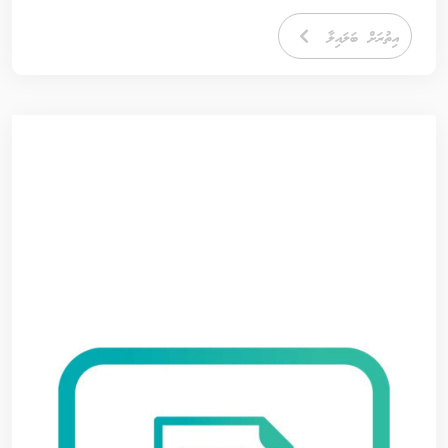
އިތުރަށް ބަލައިލާ