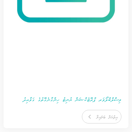
ވިސްލްބްލޯވަރ ޕްރޮޓެކްޝަން ޔުނިޓު ހިންގާނެގޮތުގެ ގަވާއިދު
އިތުރަށް ބަލައިލާ