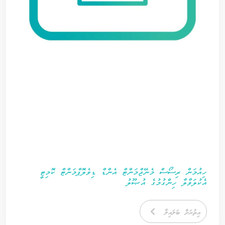
ހިއުމަން ރިސޯސް މެނޭޖްމަންޓް އެންޑް ޑިވެލޮޕްމަންޓް ކޮމިޓީ
އެކުލަވާލާ ހިންގުމުގެ އުޞޫލު
އިތުރަށް ބަލައިލާ