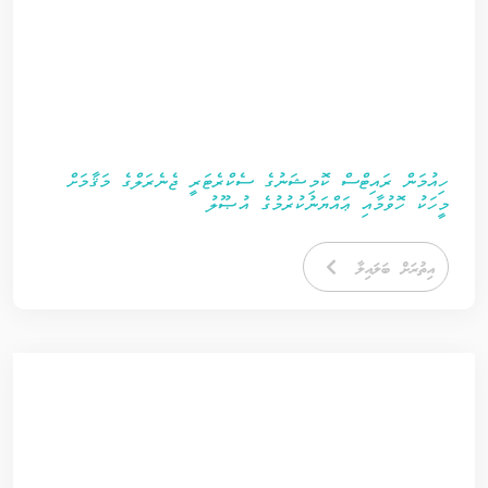
ހިއުމަން ރައިޓްސް ކޮމިޝަނުގެ ސެކްރެޓަރީ ޖެނެރަލްގެ މަޤާމަށް
މީހަކު ހޮވުމާއި ޢައްޔަނުކުރުމުގެ އުޞޫލު
އިތުރަށް ބަލައިލާ