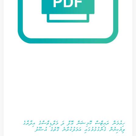
ހިއުމަން ރައިޓްސް ކޮމިޝަން އޮފް ދަ މަލްޑިވްސްގެ އިދާރާގެ
ލިޔެކިޔުން ގެންގުޅުމުގައި އަމަލުކުރާނެ ގޮތުގެ އުޞޫލު