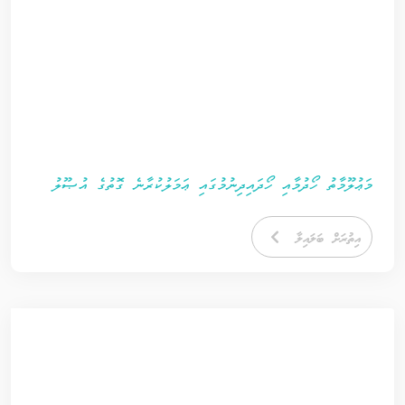
މަޢުލޫމާތު ހޯދުމާއި ހޯދައިދިނުމުގައި ޢަމަލުކުރާނެ ގޮތުގެ އުޞޫލު
އިތުރަށް ބަލައިލާ