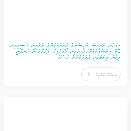
ހިއުމަން ރައިޓްސް ކޮމިޝަނުގެ މުވައްޒަފުންގެ ތެރެއިން ހާޟިރީއިން
90 އިންސައްތައަށްވުރެ މަތިން ހޯދާފައިވާ ފަރާތްތަކަށް ހަނދާނީ
ލިޔުން ދިނުމުގައި ޢަމަލުކުރާނެ އުޞޫލު
އިތުރަށް ބަލައިލާ