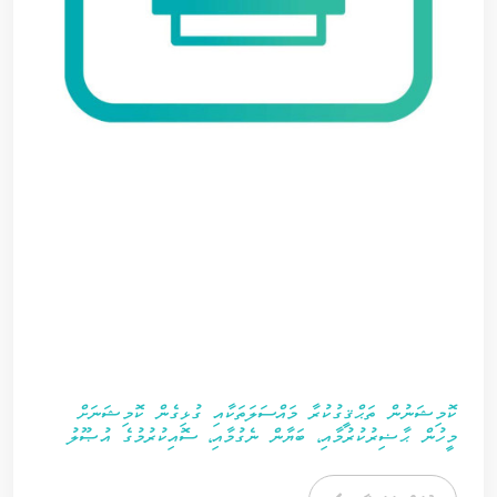
ކޮމިޝަނުން ތަޙްޤީގުކުރާ މައްސަލަތަކާއި ގުޅިގެން ކޮމިޝަނަށް
މީހުން ޙާޟިރުކުރުމާއި، ބަޔާން ނެގުމާއި، ސޮއިކުރުމުގެ އުޞޫލު