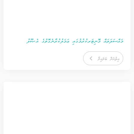
މައްސަލަތައް މޮނިޓަރކުރުމުގައި ޢަމަލުކުރާނެގޮތުގެ އެޞޫލު
އިތުރަށް ބަލައިލާ