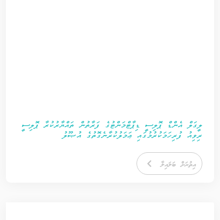
ލީގަލް އެންޑް ޕޮލިސީ ޑިޕާޓްމަންޓުގެ ފަރާތުން ތައްޔާރުކުރާ ޕޮލިސީ
ރިވިއު ފުރިހަމަކުރުމުގައި ޢަމަލުކުރާނެގޮތުގެ އުޞޫލު
އިތުރަށް ބަލައިލާ