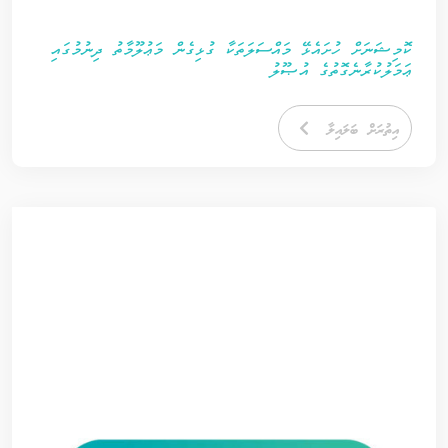
ކޮމިޝަނަށް ހުށައެޅޭ މައްސަލަތަކާ ގުޅިގެން މަޢުލޫމާތު ދިނުމުގައި
ޢަމަލުކުރާނެގޮތުގެ އުޞޫލު
އިތުރަށް ބަލައިލާ