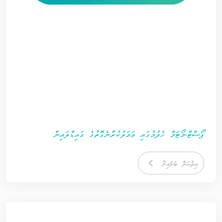
ޕޯސްޓް-މޯޓަމް ހެދުމުގައި ޢަމަލުކުރާނެގޮތުގެ ގައިޑްލައިން
އިތުރަށް ބަލައިލާ