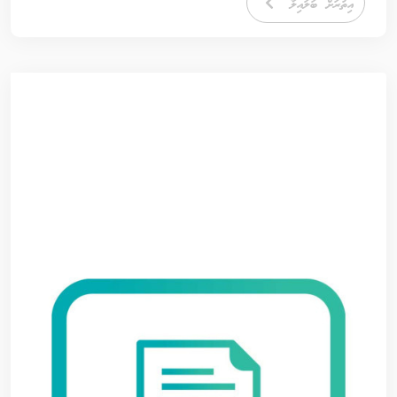
އިތުރަށް ބަލައިލާ