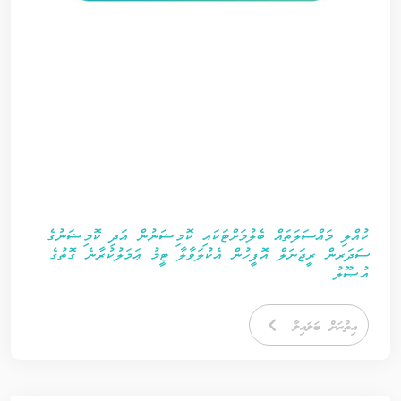
ކުއްލި މައްސަލަތައް ބެލުމަށްޓަކައި ކޮމިޝަނުން އަދި ކޮމިޝަނުގެ
ސަދަރން ރީޖަނަލް އޮފީހުން އެކުލަވާލާ ޓީމު ޢަމަލުކުރާނެ ގޮތުގެ
އުޞޫލު
އިތުރަށް ބަލައިލާ