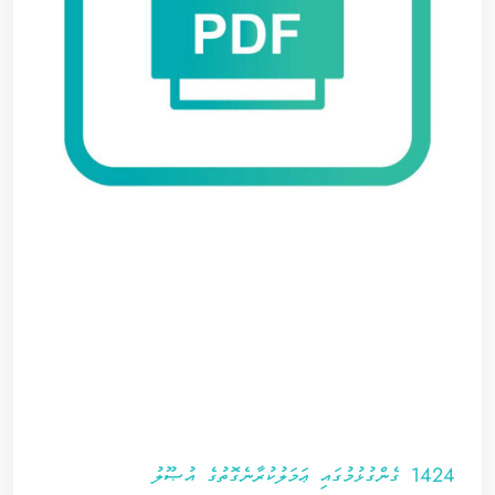
1424 ގެންގުޅުމުގައި ޢަމަލުކުރާނެގޮތުގެ އުޞޫލު