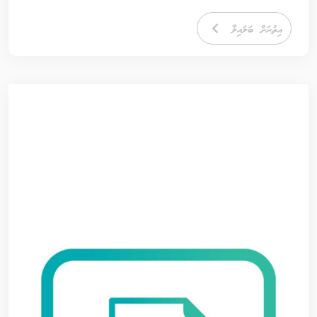
އިތުރަށް ބަލައިލާ