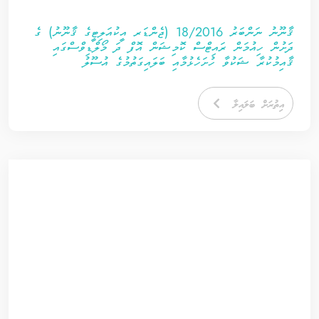
ޤާނޫނު ނަންބަރު 18/2016 (ޖެންޑަރ އީކުއަލިޓީގެ ޤާނޫނު) ގެ
ދަށުން ހިއުމަން ރައިޓްސް ކޮމިޝަން އޮފް ދަ މޯލްޑިވްސްގައި
ޤާއިމުކުރާ ޝަކުވާ ހުށަހެޅުމާއި ބަލައިގަތުމުގެ އުސޫލު
އިތުރަށް ބަލައިލާ