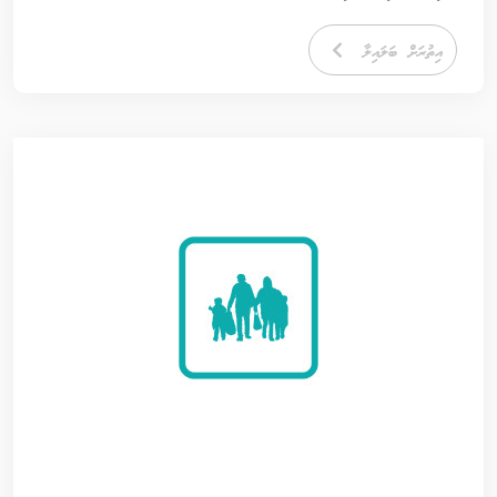
އިތުރަށް ބަލައިލާ