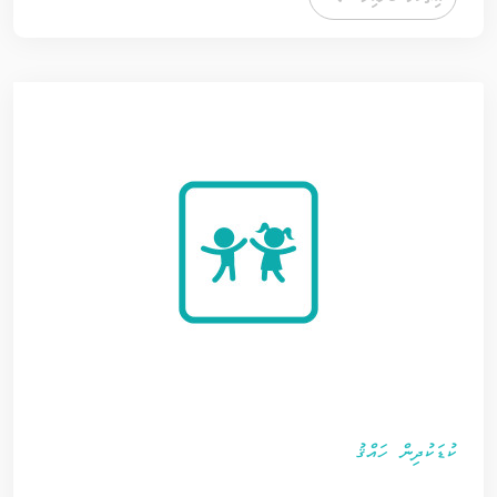
ކުޑަކުދިން ހައްޤު