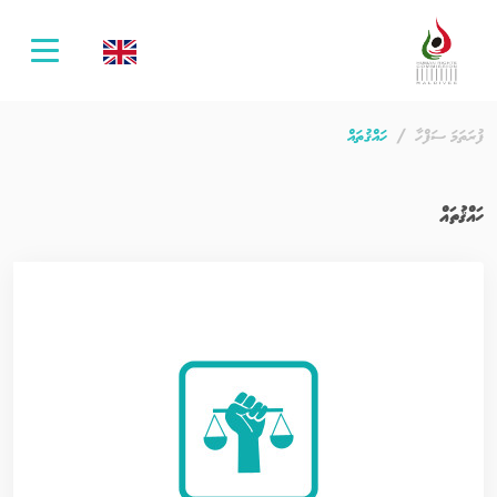
oggle
ation
ފުރަތަމަ ސަފްހާ
ހައްޤުތައް
ހައްޤުތައް