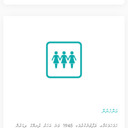
އަންހެނުން
ހަމަހަމަކަމާއި ތަފާތުނުކުރުމަކީ 1945 ވަނަ އަހަރު ދުނިޔޭގެ ލީޑަރުން