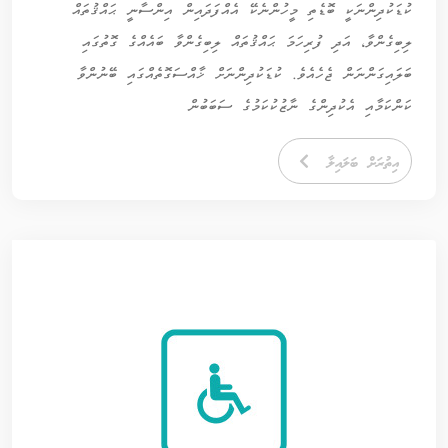
ކުޑަކުދިންނަކީ ބޮޑެތި މީހުންނެކޭ އެއްފަދައިން އިންސާނީ ޙައްޤުތައް
ލިބިގެންވާ، އަދި ފުރިހަމަ ޙައްޤުތައް ލިބިގެންވާ ބައެއްގެ ގޮތުގައި
ބަލައިގަންނަން ޖެހެއެވެ. ކުޑަކުދިންނަށް ޚާއްސަގޮތެއްގައި ބޭނުންވާ
ކަންކަމާއި އެކުދިންގެ ނާޒުކުކަމުގެ ސަބަބުން
އިތުރަށް ބަލައިލާ