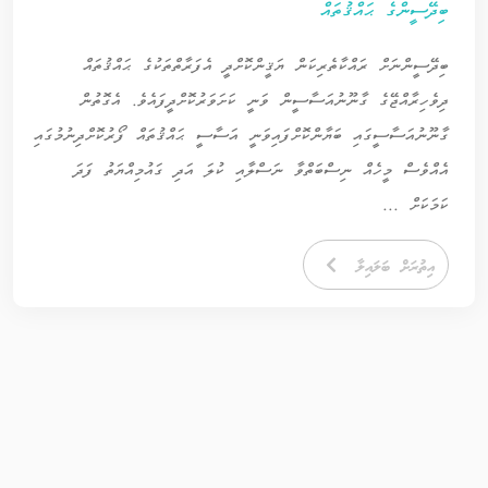
ބިދޭސީންގެ ޙައްޤުތައް
ބިދޭސީންނަށް ރައްކާތެރިކަން ޔަޤީންކޮށްދީ އެފަރާތްތަކުގެ ޙައްޤުތައް
ދިވެހިރާއްޖޭގެ ގާނޫނުއަސާސީން ވަނީ ކަށަވަރުކޮށްދީފައެވެ. އެގޮތުން
ގާނޫނުއަސާސީގައި ބަޔާންކޮށްފައިވަނީ އަސާސީ ޙައްޤުތައް ފޯރުކޮށްދިނުމުގައި
އެއްވެސް މީހެއް ނިސްބަތްވާ ނަސްލާއި ކުލަ އަދި ގައުމިއްޔަތު ފަދަ
ކަމަކަށް ...
އިތުރަށް ބަލައިލާ