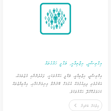
އިގްތިޞާދީ, އިޖްތިމާއީ, ޡަގާފީ ހައްގުތައް
އިޤްތިޞާދީ، އިޖްތިމާޢީ، ޘަޤާފީ ޙައްޤުތަކަކީ، ފަރުދުންނާއި މުޖުތަމަޢު،
އަބުރުވެރި ދިރިއުޅުމެއް އުޅުމަށް ބޭނުންވާ މިނިވަންކަމާއި، އިމްތިޔާޒުތައް
ކަށަވަރުކޮށްދޭ ޙައްޤުތަކެވެ.
އިތުރަށް ބަލައިލާ