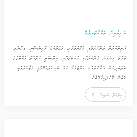
އަނިޔާއިން ރައްކާތެރިވުން
އަނިޔާކުރުން މަނާކުރުމާއި ހުއްޓުވުމާއި، ރަޙުމްކުޑަ ލާއިންސާނީ، އިހާނެތި
ޢަމަލު ހިންގުން މަނާކުރުމާއި ހުއްޓުވުމާއި، އިންސާނީ ކަރާމާތް ގެއްލޭފަދަ
އަދަބުދިނުން މަނާކުރުމާއި ހުއްޓުވުމާ ގުޅޭ ބައިނަލްއަޤްވާމީ މުޢާހަދާގައި
ބަޔާން ކޮށްފައިވާގޮތުން
އިތުރަށް ބަލައިލާ