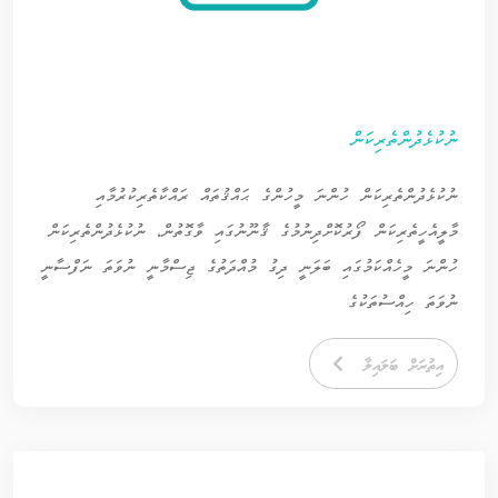
ނުކުޅެދުންތެރިކަން
ނުކުޅެދުންތެރިކަން ހުންނަ މީހުންގެ ޙައްޤުތައް ރައްކާތެރިކުރުމާއި
މާލީއެހީތެރިކަން ފޯރުކޮށްދިނުމުގެ ޤާނޫނުގައި ވާގޮތުން، ނުކުޅެދުންތެރިކަން
ހުންނަ މީހެއްކަމުގައި ބަލަނީ ދިގު މުއްދަތުގެ ޖިސްމާނީ ނުވަތަ ނަފްސާނީ
ނުވަތަ ހިއްސުތަކުގެ
އިތުރަށް ބަލައިލާ