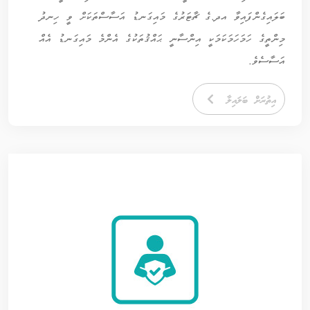
ބަލައިގެންފައިވާ އދ.ގެ ޗާޓަރުގެ މައިގަނޑު އަސާސްތަކަށް ވީ ހިނދު
މިންތީގެ ހަމަހަމަކަމަކީ އިންސާނީ ޙައްޤުތަކުގެ އެންމެ މައިގަނޑު އެއް
އަސާސެވެ.
އިތުރަށް ބަލައިލާ