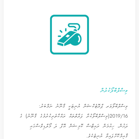
ވިސްލްބްލޯކުރުން
ވިސްލްބްލޯވަރ ޕްރޮޓެކްޝަން ޔުނިޓަކީ ޤާނޫނު ނަމްބަރު:
2019/16(ވިސްލްބްލޯކުރާ ފަރާތްތައް ރައްކާތެރިކުރުމުގެ ޤާނޫނު) ގެ
ދަށުން، ހިއުމަން ރައިޓްސް ކޮމިޝަން އޮފް ދަ މޯލްޑިވްސްގައި
ޤާއިމްކޮށްފައިވާ ޔުނިޓެކެވެ.