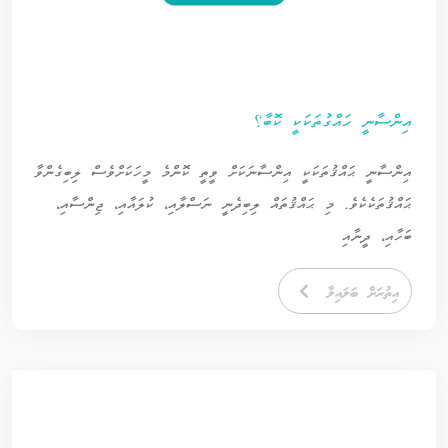
އިންސާނީ ހައްގުތަކަކީ ކޮބާ؟
އިންސާނީ ޙައްޤުތަކަކީ އިންސާނަކަށް ވީތީ ކޮންމެ މީހަކަށްވެސް ލިބިގެންވާ
ޙައްޤުތަކެކެވެ. މި ޙައްޤުތައް ލިބިދެނީ ނަސްލާއި، ކުލައާއި، ޖިންސާއި،
ބަހާއި، ދީނާއި
އިތުރަށް ބަލައިލާ