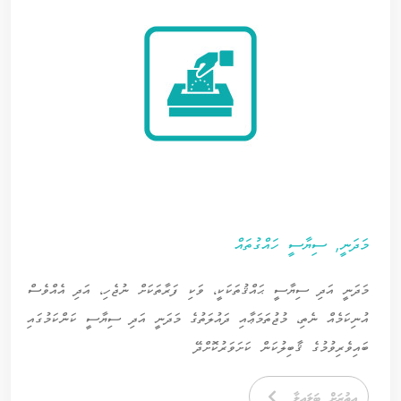
މަދަނީ, ސިޔާސީ ހައްގުތައް
މަދަނީ އަދި ސިޔާސީ ޙައްޤުތަކަކީ، ވަކި ފަރާތަކަށް ނުޖެހި، އަދި އެއްވެސް
އުނިކަމެއް ނެތި، މުޖުތަމަޢާއި ދައުލަތުގެ މަދަނީ އަދި ސިޔާސީ ކަންކަމުގައި
ބައިވެރިވުމުގެ ޤާބިލުކަން ކަށަވަރުކޮށްދޭ
އިތުރަށް ބަލައިލާ