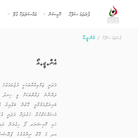
ފުރަތަމަ ސަފްޙާ
ކޮމިޝަން
މައްސަލަތަކާ ގުޅޭ
ފުރަތަމަ ސަފްހާ
އެން.ޖީ.އޯ
އެން.ޖީ.އޯ
މަދަނީ ޖަމްޢިއްޔާތަކަކީ މުޖުތަމަޢުގ
ދަންނާނެ ފަރާތްތަކަށް ވީ ހިނދު އިނ
ބައިނަލްއަޤުވާމީ ގޮތުން ބަލާއިރު ދު
މަސައްކަތްކުރާ ހަރުދަނާ މަދަނީ މުޖް
ހައި ކޮމިޝަނަރ ފޯ ހިއުމަން ރައިޓްސ
އދ ގެ ގޮތް ނިންމުމުގެ ޕްރޮސެސްގައި