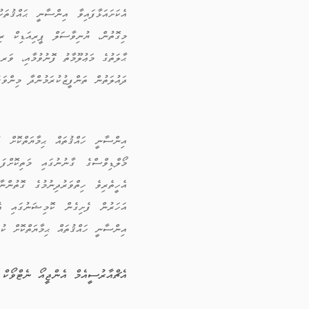
އެކަށައަޅާފައިވާ އިންސާނީ ޙައްޤުތަކ
މިގޮތުން، ޔުނިވާސަލް ޕީރިއަޑިކް ރި
ޙާލަތުގެ މަޢުލޫމާތު ފޮނުވުމާއި، ވަރ
ދައުލަތުން ތަންފީޒުކުރަމުންދާ މިންވަ
އިންސާނީ ހައްޤުތައް ޙިމާޔަތްކޮށް ކ
މޯލްޑިވްސްގެ ގާނުނުގައި މަތިކޮށްފަ
އަހަރުން ފެށިގެން ކޮމިޝަނުގައި އެނ
އިންސާނީ ހައްޤުތައް ޙިމާޔަތްކޮށް ކުރ
އެޗްއާރުސީއެމް އެންޖީއޯ ނެޓްވޯކް