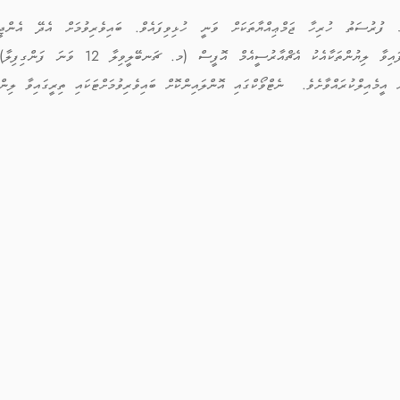
ގެ ފުރުސަތު ހުރިހާ ޖަމްޢިއްޔާތަކަށް ވަނީ ހުޅިވިފައެވް. ބައިވެރިވުމަށް އެދޭ އެންޖީ
ފުރުއްވުމަށްފަހު ފޯމްގައި ބަޔާންކޮށްފައިވާ ލިޔުންތަ
ް އީމެއިލްކުރައްވާށެވެ. ނެޓްވޯކްގައި އޮންލައިންކޮށް ބައިވެރިވުމަށްޓަކައި ތިރީގައިވާ ލިން