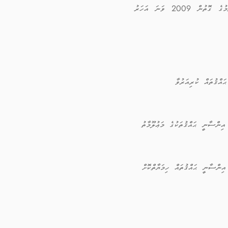
އިންސާނީ ޙައްޤުތަކަށް މަސައްކަތްކުރާ ޖަމްޢިއްޔާތަކަށް އެހީތެރިވުމާއި އެފަދަ ޖަމްޢިއްޔާތަކާއި އޮންނަ ގުޅުން ވަރުގަދަކުރުމުގެ ގޮތުން 2009 ވަނަ އަހަރު
އްޤުތައް ކުރިއަރުވާ
އިންސާނީ ޙައްޤުތަކުގެ މަޢުލޫމާތު
 އިންސާނީ ޙައްޤުތައް ހިމަޔާތްކޮށް