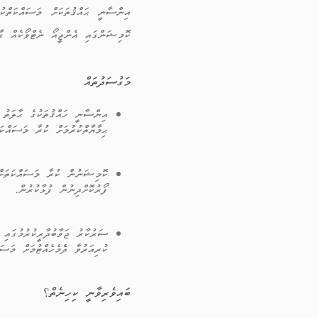
ކޮމިޝަންގައި އެންޖީއޯ ނެޓްވޯކެއް ގާއ
މަގުސަދުތައް
އިންސާނީ ހައްޤުތަކުގެ ޙާލަތު
ޙިމާޔާތްކުރުމަށް ކުރާ މަސައްކަ
ކޮމިޝަނުން ކުރާ މަސައްކަތަށް 
ފޯރުކޮށްދިނުން ފުޅާކުރުން.
ސަރުކާރު ޖަވާބުދާރީކުރުމުގައި 
ކުރިއަރުވާ ދެެމެހެއްޓުމަށް މަސަ
ބައިވެރިވާނީ ކިހިނެތް؟