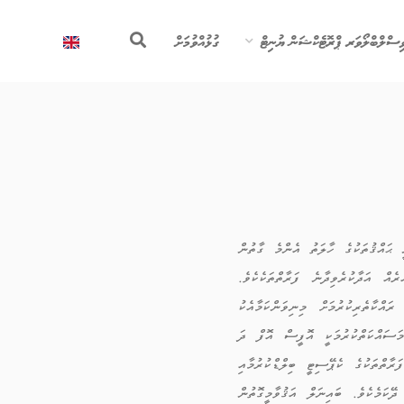
ިސްލްބްލޯވަރ ޕްރޮޓެކްޝަން ޔުނިޓް
ގުޅުއްވުމަށް
 ޙައްޤުތަކުގެ ހާލަތު އެންމެ ގާތުން
އް އަދާކުރެވިދާނެ ފަރާތްތަކެކެވެ.
ައްކާތެރިކުރުމަށް މިނިވަންކަމާއެކު
 މަސައްކަތްކުރުމަކީ އޮފީސް އޮފް ދަ
ާތްތަކުގެ ކެޕޭސިޓީ ބިލްޑްކުރުމާއި
ކަމެކެވެ. ބައިނަލް އަޤުވާމީގޮތުން