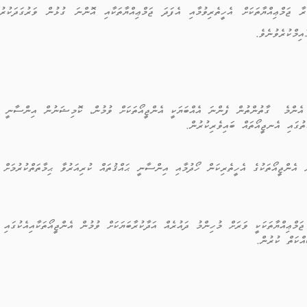
ިމްކުރެވުނެވެ.
 އެންމެ ގާތުންތުން ފެންނަ އެއްބަޔަކީ އެންޖީއޯތަކަށް ވުމުން، ކޮމިޝަނުން އިންސާނީ ޙަ
ތުގައި އެނޖީއޯތައް ބައިވެރިކުރުން.
އެންޖީއޯތަކުގެ އެހީތެރިކަން ހޯދުމާއި އިންސާނީ ޙައްޤުތައް ކުރިއަރުވާ ޙިމާތަތްކުރުމަށް 
ޖަމްޢިއްޔާތަކަކީ ވަރަށް މުހިންމު ދައުރެއް އަދާކުރާބަޔަކަށް ވުމުން އެންޖީއޯތަކާއިއެކުގައި
އްކަތް ކުރުން.