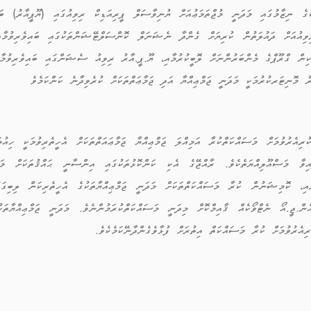
ުގެ ނިޒާމުގައި މަދަނީ މުޖްތަމަޢުއަށް ޔުނިވާސަލް ޕީރިއަޑިކް ރިވިއުގައި (ޔޫޕީއާރު) ބަ
ވިއުއަށް ދައުލަތުން ކުރިޔަށް ގެންދާ ނެޝަނަލް ކޮންސަލްޓޭޝަންތަކުގައި ބައިވެރިވުމާއ
ކިން ގްރޫޕްގެ މެންބަރުންނަށް ލޮބީކުރުމާއި، ޔޫ.ޕީ.އާރު ރިވިއު ސެޝަންގައި ބައިވެރިވުމާއ
ރު މޮނިޓަރކުރުމަކީ މަދަނީ ޖަމްޢިއްޔާ އަދި ޖަމާޢަތްތަކަށް ކުރެވިދާނެ ކަންކަމެވެ
ުރިއެރުވުމަށް މަސައްކަތްކުރާ އަމިއްލަ ޖަމްޢިއްޔާ ޖަމާޢައަތްތަކަށް އެހީތެރިވުމަކީ ހ
އިވާ މަސްއޫލިއްޔަތެކެވެ. ރާއްޖޭގެ އެކި ކަންކޮޅުތަކުގައި އިންސާނީ ޙައްޤުތަކަށް މަސ
ް.ޖީ.އޯ ނެޓްވޯކެއް ޤާއިމްކޮށް މިދަނީ މަސައްކަތްކުރަމުންނެވެ. މަދަނީ ޖަމްޢިއްޔާތަ
ިއެރުވުމަށް ކުރާ މަސައްކަތް އިތުރަށް ފުޅާވެގެންދާނޭކަމެކެވެ.