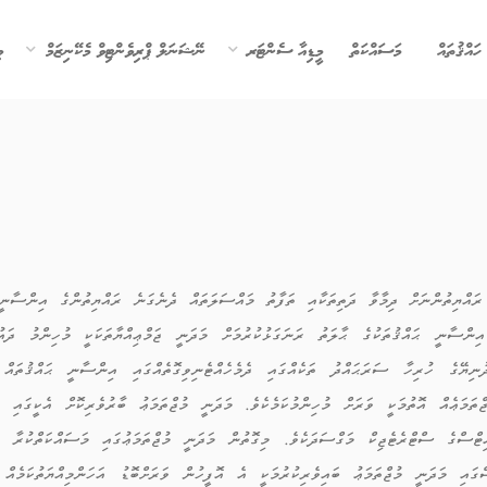
ހައްޤުތައް
މަސައްކަތް
މީޑިއާ ސެންޓަރ
ނޭޝަނަލް ޕްރިވެންޓިވް މެކޭނިޒަމް
ވ
ެ ރައްޔިތުންނަށް ދިމާވާ ދަތިތަކާއި ތަފާތު މައްސަލަތައް ދެނެގަނެ ރައްޔިތުންގެ އިންސާނީ
ްސާނީ ޙައްޤުތަކުގެ ޙާލަތު ރަނަގަޅުކުރުމަށް މަދަނީ ޖަމްޢިއްޔާތަކަކީ މުހިންމު ދައުރެ
ނިޔޭގެ ހުރިހާ ސަރަޙައްދު ތަކެއްގައި ދެމެހެއްޓެނިވިގޮތެއްގައި އިންސާނީ ޙައްޤުތައް ރ
ތަމަޢެއް އޮތުމަކީ ވަރަށް މުހިންމުކަމެކެވެ. މަދަނީ މުޖްތަމަޢު ބާރުވެރިކޮށް އެކީގައި
ްގެ ސްޓްރެޓެޖިކް މަގްސަދަކެވެ. މިގޮތުން މަދަނީ މުޖްތަމަޢުގައި މަސައްކަތްކުރާ ފަރ
 މަދަނީ މުޖްތަމަޢު ބައިވެރިކުރުމަކީ އެ އޮފީހުން ވަރަށްބޮޑު އަހަންމިއްޔަތުކަމެއް ދޭ