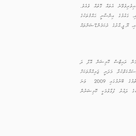
އިވެރިވެވޭނެ އެތައް ގޮތެއް ވެއެވެ.
ި، ގައުމުގެ އިންސާނީ ޙައްޤުތަކުގެ
ި، ޔޫ.ޕީ.އާރުގެ ރެކަމެންޑޭޝަންތައް
ިއުމަން ރައިޓްސް ކޮމިޝަން އޮފް ދަ
ައްކަތްކުރާ މަދަނީ ޖަމިއްޔާތަކަށް
އެހީތެރިވެ ހިތްވަރުދިނުމުގެ ގޮތުންނާއި، ކޮމިޝަނުން ކުރާ މަސައްކަތްތަކަށް މަދަނީ ޖަމްޢިއްޔާތަކުގެ އެހީތެރިކަން ލިބިގަތުމުގެ ބޭނުމުގައި 2009 ވަނަ
ކުގެ ދައުރު ފުޅާވުމަކީ ކޮމިޝަނުން