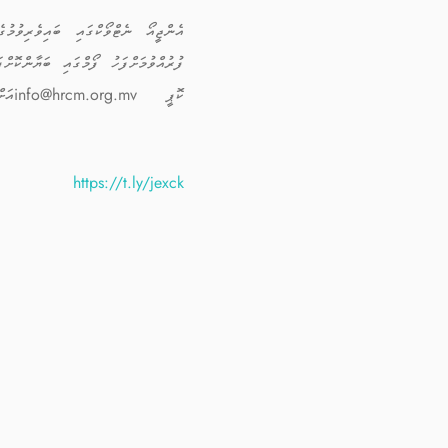
އެންޖީއޯ ނެޓްވޯކްގައި ބައިވެރިވުމު
ކޮޕީ
info@hrcm.org.mv
އަށ
https://t.ly/jexck