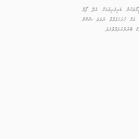
އޯތަކުން ބައިވެރިވުމަށް އެދޭ ފޯމް
ކާއެކު އެޗްއާރުސީއެމް އޮފީސް (މ. ޗަނބޭލީވިލާ 12 ވަނަ ފަންގިފިލާ) އަށް ހުށަހަޅުއްވާ ނުވަތަ ސްކޭން
ކް ބޭނުންކުރައްވާށެވެ.