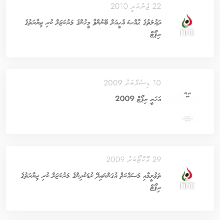
22 ޖެނުއަރީ 2010
ދައުލަތުގެ ޙާއްޞަ އެހީއަށް ބޭނުންވާ މީހުންގެ މަރުކަޒަށް ކުރި ޒިޔާރަތުގެ
ރިޕޯޓް
10 ޑިސެމްބަރު 2009
އަހަރީ ރިޕޯޓް 2009
29 އޮކްޓޯބަރު 2009
ތަޢުލީމާއި މަސައްކަތް އުގަންނައިދޭ ކުޑަކުދިންގެ މަރުކަޒަށް ކުރި ޒިޔާރަތުގެ
ރިޕޯޓް