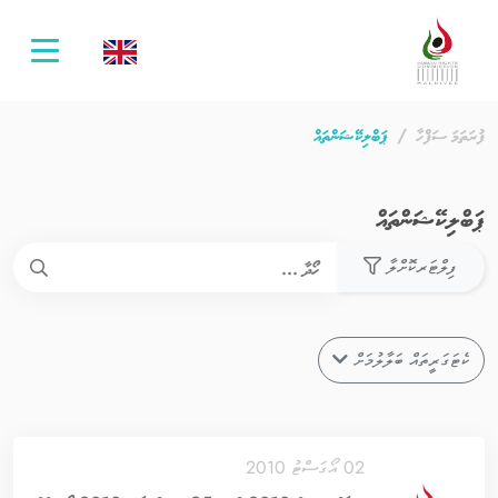
oggle
ation
ފުރަތަމަ ސަފްހާ
ޕަބްލިކޭޝަންތައް
ޕަބްލިކޭޝަންތައް
ފިލްޓަރކޮށްލާ
ކެޓަގަރީތައް ބަލާލުމަށް
02 އޯގަސްޓު 2010