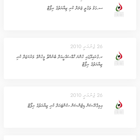
ސ.ގަމު ވަގުތީ ޖަލަށް ކުރި ޒިޔާރަތުގެ ރިޕޯޓް
26 ޖެނުއަރީ 2010
ކ.ގުރައިދޫގައި ހުންނަ ޚާއްސައެހީއަށް ބެނުންވާ މީހުންގެ މަރުކަޒަށް ކުރި
ޒިޔާރަތުގެ ރިޕޯޓް
26 ޖެނުއަރީ 2010
އިމިގްރޭޝަން ޑިޓެންޝަން ސެންޓަރަށް ކުރި ޒިޔާރަތުގެ ރިޕޯޓް