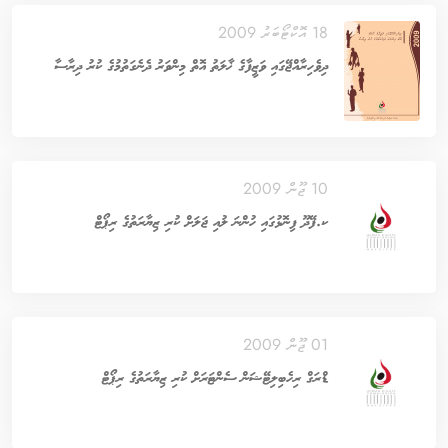
18 އޮކްޓޯބަރު 2009
ދިވެހިރާއްޖޭގައި ވަޒީފާގެ ޚާލަތު އޮތް މިންވަރު ދެނެގަތުމުގެ ކުރު ދިރާސާ
10 ޖޫން 2009
ކ.ފޭދޫ ފިނޮޅުގައި ހުންނަ ލުއި ޖަލަށް ކުރި ޒިޔާރަތުގެ ރިޕޯޓް
01 ޖޫން 2009
ޑްރަގް ރިހެބިލިޓޭޝަން ސެންޓަރަށް ކުރި ޒިޔާރަތުގެ ރިޕޯޓް