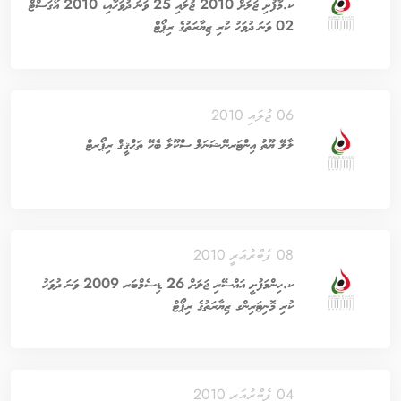
ކ.މާފުށި ޖަލަށް 2010 ޖުލައި 25 ވަނަ ދުވަހާއި، 2010 އޯގަސްޓް
02 ވަނަ ދުވަހު ކުރި ޒިޔާރަތުގެ ރިޕޯޓް
06 ޖުލައި 2010
ލާލޭ ޔޫތު އިންޓަރނޭޝަނަލް ސްކޫލާ ބެހޭ ތަޙްޤީޤް ރިޕޯރޓް
08 ފެބްރުއަރީ 2010
ކ.ހިންމަފުށީ އައްސޭރި ޖަލަށް 26 ޑިސެމްބަރ 2009 ވަނަ ދުވަހު
ކުރި މޮނިޓަރިންގ ޒިޔާރަތުގެ ރިޕޯޓް
04 ފެބްރުއަރީ 2010