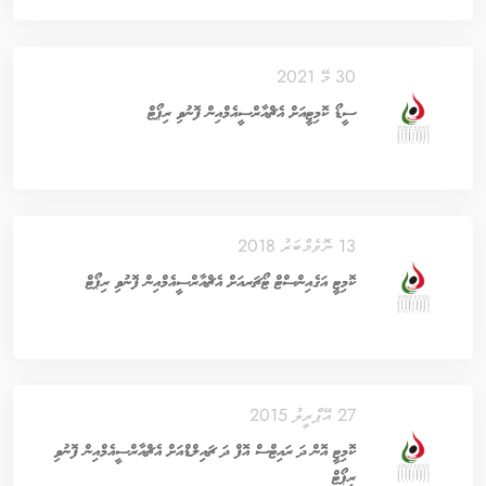
30 މޭ 2021
ސީޑޯ ކޮމިޓީއަށް އެޗްއާރްސީއެމްއިން ފޮނުވި ރިޕޯޓް
13 ނޮވެމްބަރު 2018
ކޮމިޓީ އަގެއިންސްޓް ޓޯޗަރއަށް އެޗްއާރްސީއެމްއިން ފޮނުވި ރިޕޯޓް
27 އޭޕްރީލު 2015
ކޮމިޓީ އޮން ދަ ރައިޓްސް އޮފް ދަ ޗައިލްޑްއަށް އެޗްއާރްސީއެމްއިން ފޮނުވި
ރިޕޯޓް