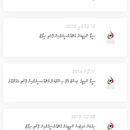
12 ޖެނުއަރީ 2015
ސީޑޯ ކޮމިޓީއަށް އެޗްއާރްސީއެމްއިން ފޮނުވި ރިޕޯޓް
17 ޖޫން 2014
ސީޑޯ ކޮމިޓީގެ ލިސްޓް އޮފް އިޝޫޒްއަށް އެޗްއާރސީއެމްއިން ފޮނުވި މައުލޫމާތު
28 ޖޫން 2012
ހިއުމަން ރައިޓްސް ކޮމިޓީއަށް އެޗްއާރްސީއެމްއިން ފޮނުވި ރިޕޯޓް