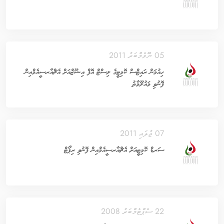
05 ނޮވެމްބަރު 2011
ހިއުމަން ރައިޓްސް ކޮމިޓީގެ ލިސްޓް އޮފް އިޝޫޒްއަށް އެޗްއާރސީއެމްއިން
ފޮނުވި މައުލޫމާތު
07 ޖުލައި 2011
ސަރޑް ކޮމިޓީއަށް އެޗްއާރސީއެމްއިން ފޮނުވި ރިޕޯޓް
22 ސެޕްޓެމްބަރު 2008