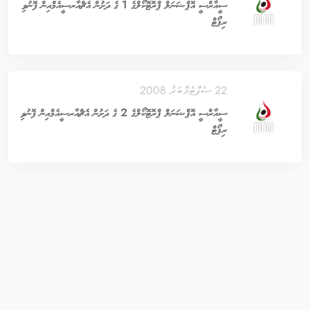
ސީއާރްސީ އޮޕްޝަނަލް ޕްރޮޓޮކޯލްގެ 1 ގެ ދަށުން އެޗްއާރސީއެމްއިން ފޮނުވި
ރިޕޯޓް
22 ސެޕްޓެމްބަރު 2008
ސީއާރްސީ އޮޕްޝަނަލް ޕްރޮޓޮކޯލްގެ 2 ގެ ދަށުން އެޗްއާރސީއެމްއިން ފޮނުވި
ރިޕޯޓް