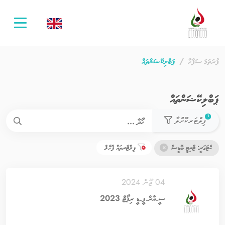
oggle
ation
ފުރަތަމަ ސަފްހާ
ޕަބްލިކޭޝަންތައް
ޕަބްލިކޭޝަންތައް
used filters count
1
ފިލްޓަރކޮށްލާ
ކެޓަގަރީ: ޓްރިޓީ ބޮޑީސް
ފިލްޓާރތައް ފޮހެލާ
04 ޖޫން 2024
ސީ.އާރް.ޕީ.ޑީ ރިޕޯޓް 2023