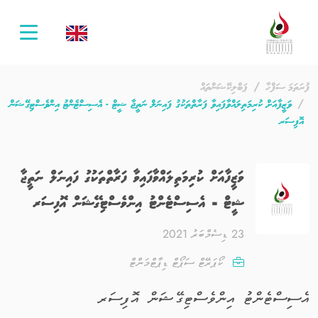
oggle
ation
ފުރަތަމަ ސަފްހާ
ޕަބްލިކޭޝަންތައް
ވަޒީފާއަށް ކުރިމަތިލައްވާފައިވާ ފަރާތްތަކުގު ފައިނަލް ނަތީޖާ ޝީޓް - އެސިސްޓެންޓު އިންވެސްޓިގޭޝަން
އޮފިސަރ
ވަޒީފާއަށް ކުރިމަތިލައްވާފައިވާ ފަރާތްތަކުގު ފައިނަލް ނަތީޖާ
ޝީޓް - އެސިސްޓެންޓު އިންވެސްޓިގޭޝަން އޮފިސަރ
23 ޑިސެމްބަރު 2021
ކޯޕަރޭޓް ސަޕޯޓް ޑިޕާޓްމަންޓް
އެސިސްޓެންޓު އިންވެސްޓިގޭޝަން އޮފިސަރ