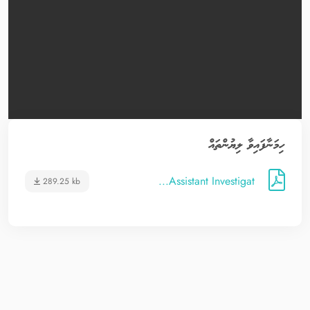
ހިމަނާފައިވާ ލިޔުންތައް
Assistant Investigat...
289.25 kb