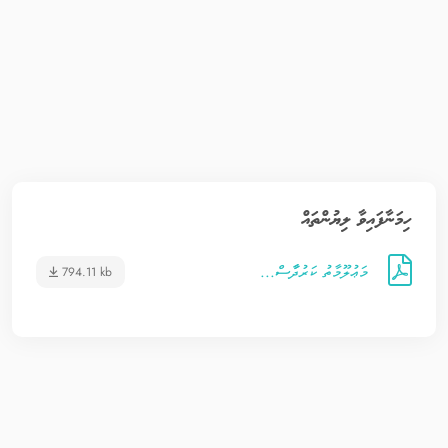
ހިމަނާފައިވާ ލިޔުންތައް
މަޢުލޫމާތު ކަރުދާާސް...
794.11 kb