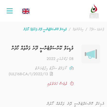
oggle
ation
ފުރަތަމަ ސަފްހާ
އިއުލާންތައް
މެޑިކަލް ކޮންސަލްޓެންސީ ދޭނެ ފަރާތެއް ހޯދުން
މެޑިކަލް ކޮންސަލްޓެންސީ ދޭނެ ފަރާތެއް ހޯދުން
08 ފެބްރުއަރީ 2022
ކޯޕަރޭޓް ސަޕޯޓް ޑިޕާޓްމަންޓް
(IUL)168-CA/1/2022/13
ދުވަސް ހަމަވެފައި
މެޑިކަލް ކޮންސަލްޓެންސީ ދޭނެ ފަރާތެއް ހޯދުން