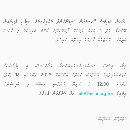
ހިއުމަން ރައިޓްސް ކޮމިޝަނުން ކުރިއަށްގެންދާ ތަޙުޤީޤުތަކަށް ޞިއްހީ ދާއިރާއިން
ބޭނުންވާ ލަފާ 1 އަހަރު ދުވަހަަށް ފޯރުކޮށްދޭނެ ޢާންމު ބަލިތަކުގެ / ޚާއްސަ
ބަލިތަކުގެ ޑޮކްޓަރެއް ހޯދުމަށް އިޢުލާނު ކުރީމެވެ.
ވީމާ، މިކަމަށް ޝައުޤުވެރިވެވަޑައިގަންނަވާ ފަރާތްތަކުން، މި އިޢުލާނާއެކު
އެޓޭޗްކުރެވިފައިވާ މަޢުލޫމާތު ކަރުދާާހާ އެއްގޮތަށް 2022 ފެބްރުވަރީ 16 (ބުދަ)
ދުވަހުގެ 12:00 ގެ ކުރިން އަންދާސީ ހިސާބު މި ކޮމިޝަނުގެ
އީމެއިލް
info@hrcm.org.mv
އަށް ފޮނުއްވުން އެދެމެވެ.
މަޢުލޫމާތު ކަރުދާާސް