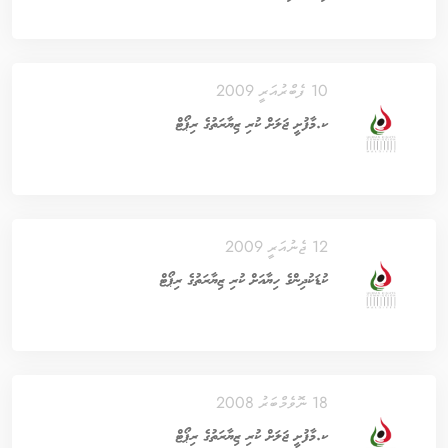
10 ފެބްރުއަރީ 2009
ކ.މާފުށީ ޖަލަށް ކުރި ޒިޔާރަތުގެ ރިޕޯޓް
12 ޖެނުއަރީ 2009
ކުޑަކުދިންގެ ހިޔާއަށް ކުރި ޒިޔާރަތުގެ ރިޕޯޓް
18 ނޮވެމްބަރު 2008
ކ.މާފުށީ ޖަލަށް ކުރި ޒިޔާރަތުގެ ރިޕޯޓް