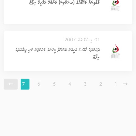
މުޢާވިޔަތު މަޙްމޫދުގެ (މ.ރަތްވިނަ) މަރާބެހޭ ތަޙްޤީޤް ރިޕޯޓް
01 ޑިސެމްބަރު 2007
ދައުލަތުގެ ޙާއްޞަ އެހީއަށް ބޭނުންވާ މީހުންގެ މަރުކަޒަށް ކުރި ޒިޔާރަތުގެ
ރިޕޯޓް
7
6
5
4
3
2
1