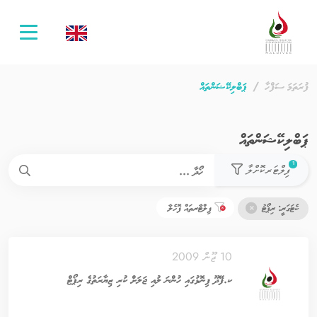
oggle
ation
ފުރަތަމަ ސަފްހާ
ޕަބްލިކޭޝަންތައް
ޕަބްލިކޭޝަންތައް
used filters count
1
ފިލްޓަރކޮށްލާ
ކެޓަގަރީ: ރިޕޯޓު
ފިލްޓާރތައް ފޮހެލާ
10 ޖޫން 2009
ކ.ފޭދޫ ފިނޮޅުގައި ހުންނަ ލުއި ޖަލަށް ކުރި ޒިޔާރަތުގެ ރިޕޯޓް