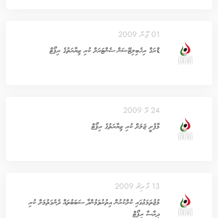
01 ޖޫން 2009
ޑްރަގް ރިހެބިލިޓޭޝަން ސެންޓަރަށް ކުރި ޒިޔާރަތުގެ ރިޕޯޓް
24 މޭ 2009
މާފުށީ ޖަލަށް ކުރި ޒިޔާރަތުގެ ރިޕޯޓް
13 މާރިޗު 2009
މުޖުތަމަޢުގައި ކުށްކުރުން އިތުރުވަމުންދާ ސަބަބުތައް ދެނެގަތުމަށް ކުރި
ދިރާސާ ރިޕޯޓް