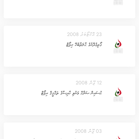
23 އޮކްޓޯބަރު 2008
ގޯތިގެދޮރުގެ ޙާލަތާބެހޭ ރިޕޯޓް
12 ޖޫން 2008
ޙުސައިން ޞަލާޙް މަރުވި ހާދިސާގެ ތަޙްޤީޤް ރިޕޯޓް
03 ޖޫން 2008