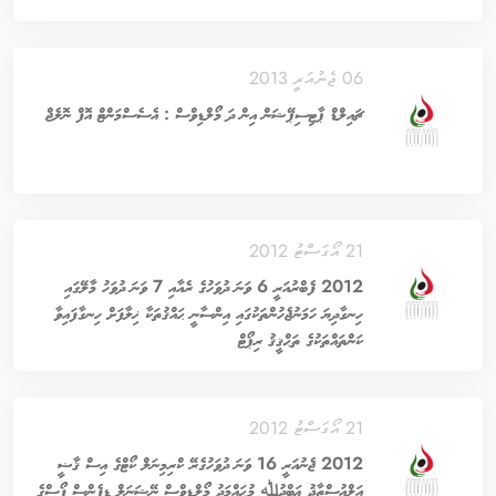
06 ޖެނުއަރީ 2013
ޗައިލްޑް ޕާޓިސިޕޭޝަން އިން ދަ މޯލްޑިވްސް : އެސެސްމަންޓް އޮފް ނޮލެޖް
21 އޯގަސްޓު 2012
2012 ފެބްރުއަރީ 6 ވަނަ ދުވަހުގެ ރެއާއި 7 ވަނަ ދުވަހު މާލޭގައި
ހިނގާދިޔަ ހަމަނުޖެހުންތަކުގައި އިންސާނީ ޙައްޤުތަކާ ޚިލާފަށް ހިނގާފައިވާ
ކަންތައްތަކުގެ ތަޙްޤީޤު ރިޕޯޓް
21 އޯގަސްޓު 2012
2012 ޖެނުއަރީ 16 ވަނަ ދުވަހުގެރޭ ކްރިމިނަލް ކޯޓްގެ އިސް ޤާޟީ
އަލްއުސްތާޛު ޢަބްދުﷲ މުޙައްމަދު މޯލްޑިވްސް ނޭޝަނަލް ޑިފެންސް ފޯސްގެ