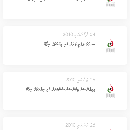
04 ފެބްރުއަރީ 2010
ސ.ގަމު ވަގުތީ ޖަލަށް ކުރި ޒިޔާރަތުގެ ރިޕޯޓް
26 ޖެނުއަރީ 2010
އިމިގްރޭޝަން ޑިޓެންޝަން ސެންޓަރަށް ކުރި ޒިޔާރަތުގެ ރިޕޯޓް
26 ޖެނުއަރީ 2010