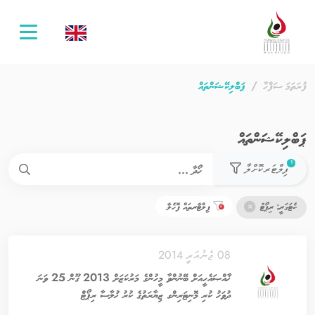
oggle
ation
ފުރަތަމަ ސަފްހާ
ޕަބްލިކޭޝަންތައް
ޕަބްލިކޭޝަންތައް
used filters count
1
ފިލްޓަރކޮށްލާ
ކެޓަގަރީ: ރިޕޯޓު
ފިލްޓާރތައް ފޮހެލާ
08 ޖެނުއަރީ 2014
ޚާއްޞައެހީއަށް ބޭނުންވާ މީހުންގެ މަރުކަޒަށް 2013 ގޫން 25 ވަނަ
ދުވަހު ކުރި މޮނިޓަރިންގ ޒިޔާރަތުގެ ކުރު ޚުލާސާ ރިޕޯޓް