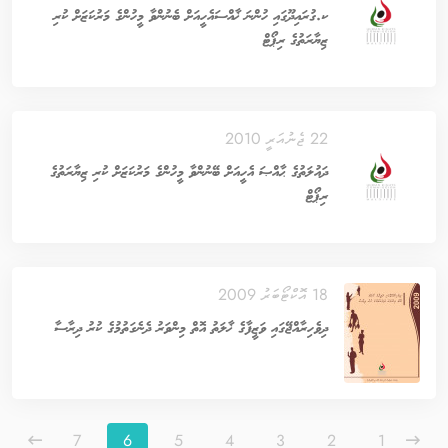
ކ.ގުރައިދޫގައި ހުންނަ ޚާއްސައެހީއަށް ބެނުންވާ މީހުންގެ މަރުކަޒަށް ކުރި
ޒިޔާރަތުގެ ރިޕޯޓް
22 ޖެނުއަރީ 2010
ދައުލަތުގެ ޙާއްޞަ އެހީއަށް ބޭނުންވާ މީހުންގެ މަރުކަޒަށް ކުރި ޒިޔާރަތުގެ
ރިޕޯޓް
18 އޮކްޓޯބަރު 2009
ދިވެހިރާއްޖޭގައި ވަޒީފާގެ ޚާލަތު އޮތް މިންވަރު ދެނެގަތުމުގެ ކުރު ދިރާސާ
7
6
5
4
3
2
1