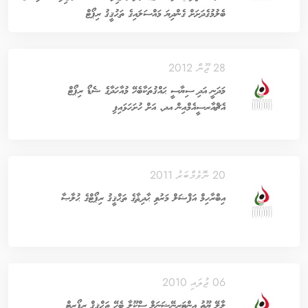
ބެލުމުގެދަށަށް ގެންދިޔަ މައްސަލައިގެ ތަޙުޤީޤު ރިޕޯޓް
28 ޖޫން 2012
މަދަނީ އަދި ސިޔާސީ ޙައްޤުތަކާބެހޭ މުއާހަދާގެ ޝެޑޯ ރިޕޯޓް
އެޗްއާރސީއެމްއިން އދ. އަށް ހުށަހަޅައިފި
20 ނޮވެމްބަރު 2011
އިބްރާހިމް އަފްޟަލް މަރުވި ޙާދިޘާގެ ތަޙްޤީޤު ރިޕޯޓްގެ ޙުލާޞާ
06 ޖުލައި 2010
ލާލޭ ޔޫތު އިންޓަރނޭޝަނަލް ސްކޫލާ ބެހޭ ތަޙްޤީޤް ރިޕޯރޓް