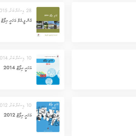
28 ޑިސެމްބަރު 2015
އެން.ޕީ.އެމް އަހަރީ ރިޕޯޓް 2014
10 ޑިސެމްބަރު 2014
އަހަރީ ރިޕޯޓް 2014
10 ޑިސެމްބަރު 2012
އަހަރީ ރިޕޯޓް 2012