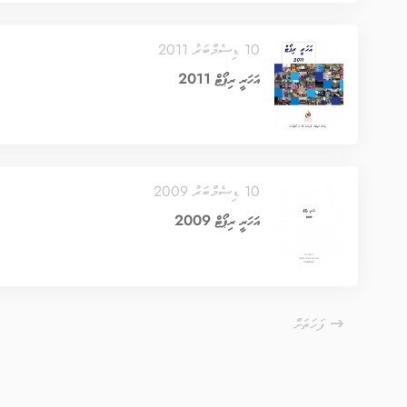
10 ޑިސެމްބަރު 2011
އަހަރީ ރިޕޯޓް 2011
10 ޑިސެމްބަރު 2009
އަހަރީ ރިޕޯޓް 2009
ފަހަތަށް