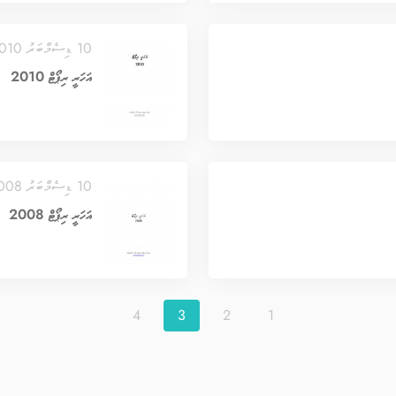
10 ޑިސެމްބަރު 2010
އަހަރީ ރިޕޯޓް 2010
10 ޑިސެމްބަރު 2008
އަހަރީ ރިޕޯޓް 2008
4
3
2
1