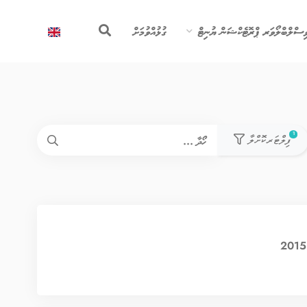
ިސްލްބްލޯވަރ ޕްރޮޓެކްޝަން ޔުނިޓް
ގުޅުއްވުމަށް
used filters count
1
ފިލްޓަރކޮށްލާ