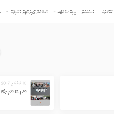
ހައްޤުތައް
މަސައްކަތް
މީޑިއާ ސެންޓަރ
ނޭޝަނަލް ޕްރިވެންޓިވް މެކޭނިޒަމް
ވ
10 ޖެނުއަރީ 2017
އެން.ޕީ.އެމް އަހަރީ ރިޕޯޓް 2015