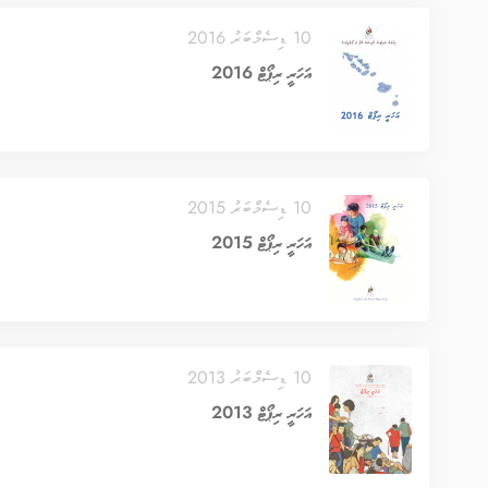
10 ޑިސެމްބަރު 2016
އަހަރީ ރިޕޯޓް 2016
10 ޑިސެމްބަރު 2015
އަހަރީ ރިޕޯޓް 2015
10 ޑިސެމްބަރު 2013
އަހަރީ ރިޕޯޓް 2013