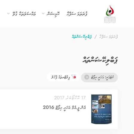
ފުރަތަމަ ސަފްޙާ
ކޮމިޝަން
މައްސަލަތަކާ ގުޅޭ
ފުރަތަމަ ސަފްހާ
ޕަބްލިކޭޝަންތައް
ޕަބްލިކޭޝަންތައް
ކެޓަގަރީ: އަހަރީ ރިޕޯޓު
ފިލްޓާރތައް ފޮހެލާ
17 އޮކްޓޯބަރު 2017
އެން.ޕީ.އެމް އަހަރީ ރިޕޯޓް 2016