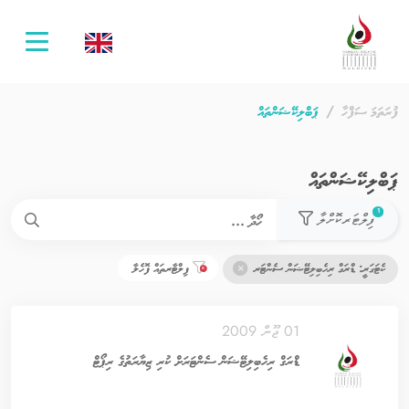
oggle
ation
ފުރަތަމަ ސަފްހާ
ޕަބްލިކޭޝަންތައް
ޕަބްލިކޭޝަންތައް
used filters count
1
ފިލްޓަރކޮށްލާ
ކެޓަގަރީ: ޑްރަގް ރިހެބިލިޓޭޝަން ސެންޓަރ
ފިލްޓާރތައް ފޮހެލާ
01 ޖޫން 2009
ޑްރަގް ރިހެބިލިޓޭޝަން ސެންޓަރަށް ކުރި ޒިޔާރަތުގެ ރިޕޯޓް