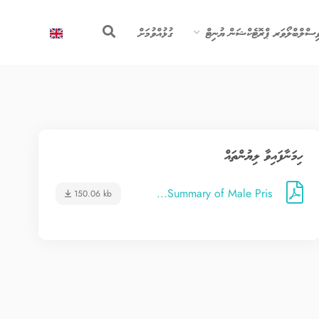
ިސްލްބްލޯވަރ ޕްރޮޓެކްޝަން ޔުނިޓް
ގުޅުއްވުމަށް
ހިމަނާފައިވާ ލިޔުންތައް
Summary of Male Pris...
150.06 kb