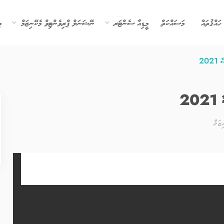
ހައްޤުތައް
މަސައްކަތް
މީޑިއާ ސެންޓަރ
ނޭޝަނަލް ޕްރިވެންޓިވް މެކޭނިޒަމް
ވ
202
20
ޒަމް