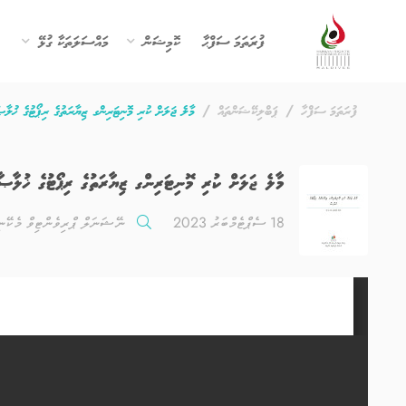
ފުރަތަމަ ސަފްޙާ
ކޮމިޝަން
މައްސަލަތަކާ ގުޅޭ
ފުރަތަމަ ސަފްހާ
ޕަބްލިކޭޝަންތައް
މާލެ ޖަލަށް ކުރި މޮނިޓަރިންގ ޒިޔާރަތުގެ ރިޕޯޓުގެ ޚުލާޞާ 1
މާލެ ޖަލަށް ކުރި މޮނިޓަރިންގ ޒިޔާރަތުގެ ރިޕޯޓުގެ ޚުލާޞާ 21
18 ސެޕްޓެމްބަރު 2023
ނޭޝަނަލް ޕްރިވެންޓިވް މެކޭނި