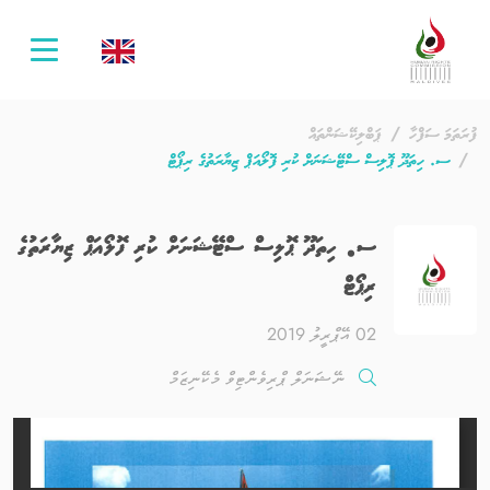
oggle
ation
ފުރަތަމަ ސަފްހާ
ޕަބްލިކޭޝަންތައް
ސ. ހިތަދޫ ޕޮލިސް ސްޓޭޝަނަށް ކުރި ފޮލޯއަޕް ޒިޔާރަތުގެ ރިޕޯޓް
ސ. ހިތަދޫ ޕޮލިސް ސްޓޭޝަނަށް ކުރި ފޮލޯއަޕް ޒިޔާރަތުގެ
ރިޕޯޓް
02 އޭޕްރީލު 2019
ނޭޝަނަލް ޕްރިވެންޓިވް މެކޭނިޒަމް