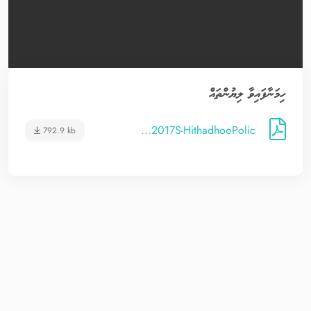
ހިމަނާފައިވާ ލިޔުންތައް
2017S-HithadhooPolic...
792.9 kb