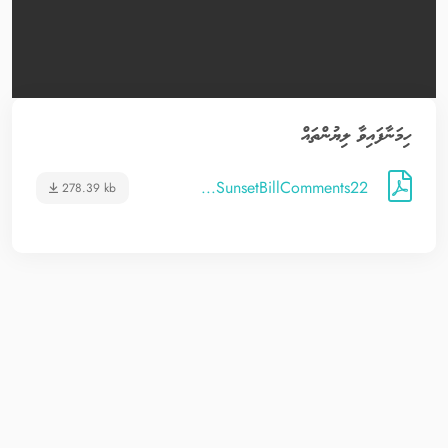
ހިމަނާފައިވާ ލިޔުންތައް
SunsetBillComments22...
278.39 kb