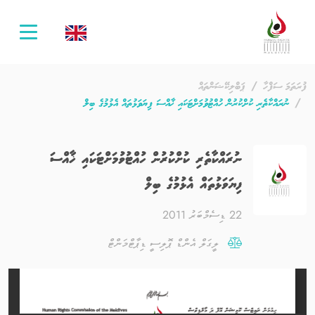
oggle
ation
ފުރަތަމަ ސަފްހާ
ޕަބްލިކޭޝަންތައް
ނުރައްކާތެރި ކުށްކުރުން ހުއްޓުވުމަށްޓަކައި ޚާއްސަ ފިޔަވަޅުތައް އެޅުމުގެ ބިލް
ނުރައްކާތެރި ކުށްކުރުން ހުއްޓުވުމަށްޓަކައި ޚާއްސަ
ފިޔަވަޅުތައް އެޅުމުގެ ބިލް
22 ޑިސެމްބަރު 2011
ލީގަލް އެންޑް ޕޮލިސީ ޑިޕާޓްމަންޓް