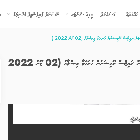
ހައްޤުތައް
މަސައްކަތް
މީޑިއާ ސެންޓަރ
ނޭޝަނަލް ޕްރިވެންޓިވް މެކޭނިޒަމް
ވ
ޓްސް ކޮމިޝަނުން ހުށަހަޅާ އިޞްލާޙު (02 ޖޫން 2022 )
ނެޝަނަލް މައިގްރޭޝަން ހެލްތު ޕޮލިސީ އުޞޫލަށް ހިއުމަން ރައިޓްސް ކޮމިޝަނުން ހުށަހަޅާ އިޞްލާޙު (02 ޖޫން 2022