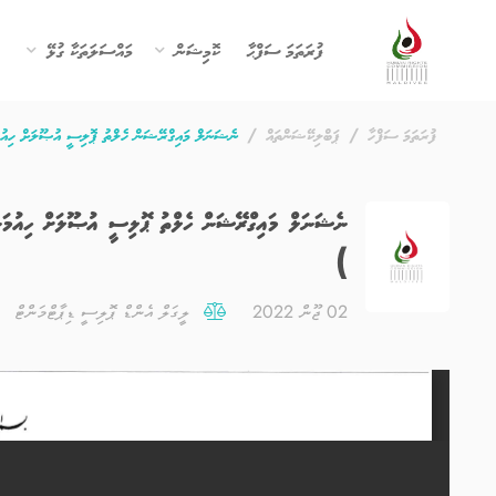
ފުރަތަމަ ސަފްޙާ
ކޮމިޝަން
މައްސަލަތަކާ ގުޅޭ
ފުރަތަމަ ސަފްހާ
ޕަބްލިކޭޝަންތައް
ނެޝަނަލް މައިގްރޭޝަން ހެލްތު ޕޮލިސީ އުޞޫލަށް ހިއުމަން ރައި
)
02 ޖޫން 2022
ލީގަލް އެންޑް ޕޮލިސީ ޑިޕާޓްމަންޓް