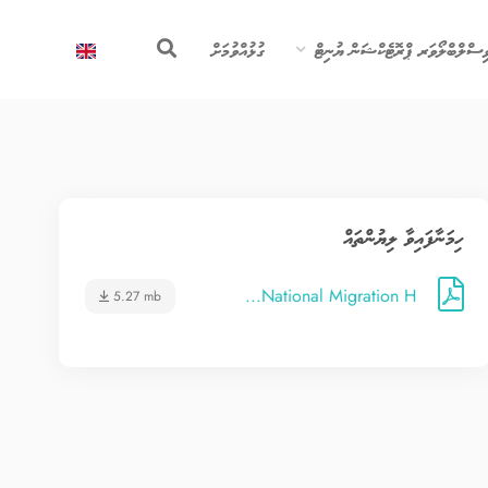
ިސްލްބްލޯވަރ ޕްރޮޓެކްޝަން ޔުނިޓް
ގުޅުއްވުމަށް
ހިމަނާފައިވާ ލިޔުންތައް
National Migration H...
5.27 mb