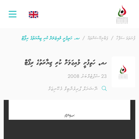
oggle
ation
ފުރަތަމަ ސަފްހާ
ޕަބްލިކޭޝަންތައް
ހއ. ހަތިފުށީ ލުއިޖަލަށް ކުރި ޒިޔާރަތުގެ ރިޕޯޓް
ހއ. ހަތިފުށީ ލުއިޖަލަށް ކުރި ޒިޔާރަތުގެ ރިޕޯޓް
23 ސެޕްޓެމްބަރު 2008
ނޭޝަނަލް ޕްރިވެންޓިވް މެކޭނިޒަމް