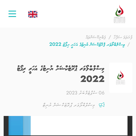
oggle
ation
ފުރަތަމަ ސަފްހާ
ޕަބްލިކޭޝަންތައް
ވިސްލްބްލޯވަރ ޕްރޮޓެކްޝަން ޔުނިޓުގެ އަހަރީ ރިޕޯޓު 2022
ވިސްލްބްލޯވަރ ޕްރޮޓެކްޝަން ޔުނިޓުގެ އަހަރީ ރިޕޯޓު
2022
06 ސެޕްޓެމްބަރު 2023
ވިސްލްބްލޯވަރ ޕްރޮޓެކްޝަން ޔުނިޓް