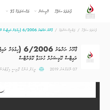
ފުރަތަމަ ސަފްޙާ
ކޮމިޝަން
މައްސަލަތަކާ ގުޅޭ
ފުރަތަމަ ސަފްހާ
ޕަބްލިކޭޝަންތައް
ޤާނޫނު ނަންބަރު 6/2006 (ހިއުމަން ރައިޓްސް ކޮމިޝަނުގެ ޤާނޫނު) އަށް އިސްލާޙު ގެނައުމުގެ ބިލަށް ހިއުމަން ރައިޓްސް ކޮމިޝަނުން ހުށަހަޅާ ކޮމެންޓްސް
ޤާނޫނު ނަންބަރު /2006
ރައިޓްސް ކޮމިޝަނުން ހުށަހަޅާ ކޮމެންޓްސް
07 ނޮވެމްބަރު 2019
ލީގަލް އެންޑް ޕޮލިސީ ޑިޕާޓްމަން