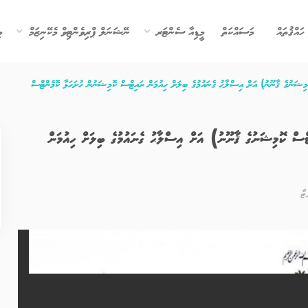
ހައްޤުތައް
މަސައްކަތް
މީޑިއާ ސެންޓަރ
ނޭޝަނަލް ޕްރިވެންޓިވް މެކޭނިޒަމް
ވ
6 (ހިއުމަން ރައިޓްސް ކޮމިޝަނުގެ ޤާނޫނު) އަށް އިސްލާޙު ގެނައުމުގެ ބިލަށް ހިއުމަން
ޓް