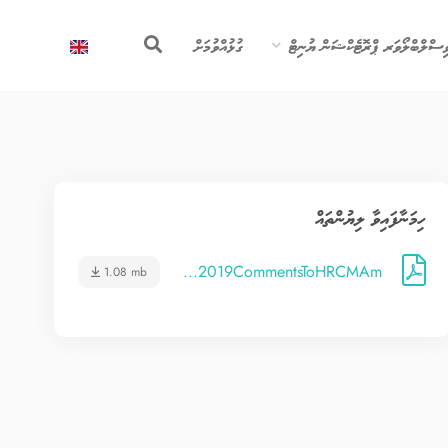
ިސްލްބްލޯވަރ ޕްރޮޓެކްޝަން ޔުނިޓް
ގުޅުއްވުމަށް
ހިމަނާފައިވާ ލިޔުންތައް
2019CommentsToHRCMAm...
1.08 mb