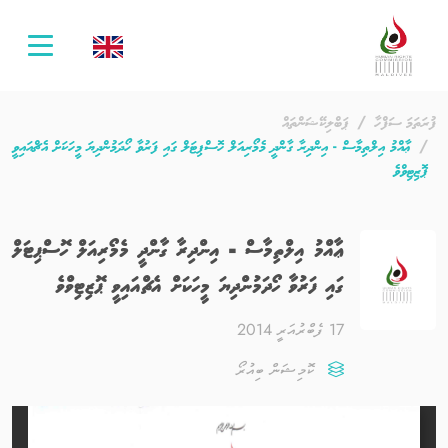
oggle
ation
ފުރަތަމަ ސަފްހާ
ޕަބްލިކޭޝަންތައް
ޢާއްމު އިލްތިމާސް - އިންދިރާ ގާންދީ މެމޯރިއަލް ހޮސްޕިޓަލް ގައި ފަރުވާ ހޯދަމުންދިޔަ މީހަކަށް އެޗްއައިވީ
ޕޮޒިޓިވްވެ
ޢާއްމު އިލްތިމާސް - އިންދިރާ ގާންދީ މެމޯރިއަލް ހޮސްޕިޓަލް
ގައި ފަރުވާ ހޯދަމުންދިޔަ މީހަކަށް އެޗްއައިވީ ޕޮޒިޓިވްވެ
17 ފެބްރުއަރީ 2014
ކޮމިޝަން ބިއުރޯ