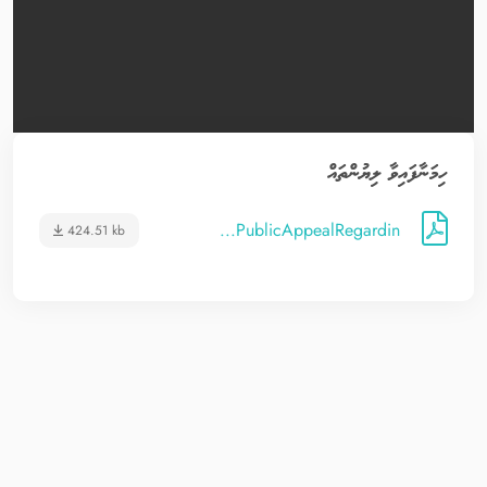
ހިމަނާފައިވާ ލިޔުންތައް
PublicAppealRegardin...
424.51 kb