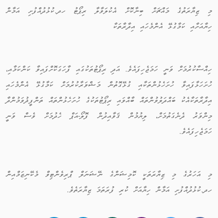
މި ޒިޔާރަތުގެ މައްޗަށް ބިނާކޮށް އެކުލަވާލާ ރިޕޯޓު ހދ.ކުޅުދުއްފުށި އަމާން
ހިޔާއަށާއި ކަމާގުޅޭ އެންމެހައި އިދާރާތަކާ
ހިއްސާކުރުމަށް ވަނީ ހަމަޖެހިފައެވެ. އަދި ރިޕޯޓުތަކުގައި ފާހަގަކޮށްފައިވާ ކަންކަމާއި،
ހުށަހަޅާފައިވާ ހުށަހެޅުންތަކާއި ގުޅޭގޮތުން މަޝްވަރާކުރުމަށް ކަމާގުޅޭ އެންމެހައި
އިދާރާތަކާއެކު ބައްދަލުވުންތައް ބާއްވައި ރިޕޯޓުތަކުގެ ހުށަހެޅުންތައް ތަންފީޛުވަމުންދާ
މިންވަރު ދެނެގަތުމަށް، ލިޔުމުން ޤަވާއިދުން ފޮލޯ-އަޕް ހެދުމަށް ވެސް ވަނީ
ހަމަޖެހިފައެވެ.
މި އަހަރުގެ މި ޒިޔާރަތަކީ ކޮމިޝަންގެ ނޭޝަނަލް ޕްރިވެންޓިވް މެކޭނިޒަމްއިން
ހދ.ކުޅުދުއްފުށި އަމާން ހިޔާއަށް ކުރި ފުރަތަމަ ޒިޔާރަތެވެ.