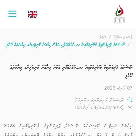
oggle
ation
ފުރަތަމަ ސަފްހާ
ޚަބަރު
ނޭޝަނަލް ޕްރިވެންޓިވް މެކޭނިޒަމްއިން ހދ.ކުޅުދުއްފުށި އަމާން ހިޔާއަށް މޮނިޓަރިންގ ޒިޔާރަތެއް ކޮށްފި
ނޭޝަނަލް ޕްރިވެންޓިވް މެކޭނިޒަމްއިން ހދ.ކުޅުދުއްފުށި އަމާން ހިޔާއަށް މޮނިޓަރިންގ ޒިޔާރަތެއް
ކޮށްފި
07 މާރިޗު 2023
ނޭޝަނަލް ޕްރިވެންޓިވް މެކޭނިޒަމް
(PR)168-A/168/2023/6
ހިއުމަން ރައިޓްސް ކޮމިޝަންގެ ނޭޝަނަލް ޕްރިވެންޓިވް މެކޭނިޒަމްއިން 2023
މާރިޗު 6 ން 7 އަށް ހދ.ކުޅުދުއްފުށި އަމާން ހިޔާއަށް މޮނިޓަރިންގ ޒިޔާރަތެއް