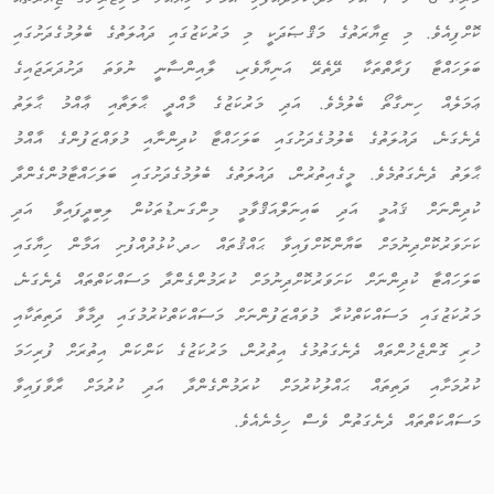
ކޮށްފިއެވެ. މި ޒިޔާރަތުގެ މަޤްޞަދަކީ މި މަރުކަޒުގައި ދައުލަތުގެ ބެލުމުގެދަށުގައި
ބަލަހައްޓާ ފަރާތްތަކާ ދޭތެރޭ އަނިޔާވެރި، ލާއިންސާނީ ނުވަތަ ދަށުދަރަޖައިގެ
ޢަމަލެއް ހިނގާތޯ ބެލުމެވެ. އަދި މަރުކަޒުގެ މާއްދީ ޙާލަތާއި ޢާއްމު ޙާލަތު
ދެނެގަނެ، ދައުލަތުގެ ބެލުމުގެދަށުގައި ބަލަހައްޓާ ކުދިންނާއި މުވައްޒަފުންގެ އާއްމު
ޙާލަތު ދެނެގަތުމެވެ. މީގެއިތުރުން، ދައުލަތުގެ ބެލުމުގެދަށުގައި ބަލަހައްޓާމުންގެންދާ
ކުދިންނަށް ޤައުމީ އަދި ބައިނަލްއަޤްވާމީ މިންގަނޑުތަކުން ލިބިދީފައިވާ އަދި
ކަށަވަރުކޮށްދިނުމަށް ބަޔާންކޮށްފައިވާ ޙައްޤުތައް ހދ.ކުޅުދުއްފުށި އަމާން ހިޔާގައި
ބަލަހައްޓާ ކުދިންނަށް ކަށަވަރުކޮށްދިނުމަށް ކުރަމުންގެންދާ މަސައްކަތްތައް ދެނެގަނެ،
މަރުކަޒުގައި މަސައްކަތްކުރާ މުވައްޒަފުންނަށް މަސައްކަތްކުރުމުގައި ދިމާވާ ދަތިތަކާއި
ހުރި ގޮންޖެހުންތައް ދެނެގަތުމުގެ އިތުރުން، މަރުކަޒުގެ ކަންކަން އިތުރަށް ފުރިހަމަ
ކުރުމަށާއި ދަތިތައް ޙައްލުކުރުމަށް ކުރަމުންގެންދާ އަދި ކުރުމަށް ރާވާފައިވާ
މަސައްކަތްތައް ދެނެގަތުން ވެސް ހިމެނެއެވެ.