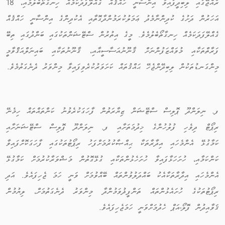
ރާއްޖޭގައި ލިބިދީފައިވާ އިންސާނީ ހައްޤެއް ގެއްލޭފަދަކަމެއް ހިނގާތޯބެލުމާއި، 18
އަހަރުން ދަށުގެ ކުދިންނާމެދު ޢަމަލުކުރަމުންދާގޮތާއި އެކުދިންގެ އިންސާނީ ހައްޤެއް
ގެއްލޭފަދަކަމެއް ހިނގާތޯބެލުމެވެ. މީގެ އިތުރުން ސްޓޭޝަންތަކުގައި ބަންދުގައި ތިބޭ
ފަރާތްތަކާއި މުވައްޒަފުންނަށް ޤާނޫނުއަސާސީއާއި، ޤާނޫނުތަކާއި ބައިނަލްއަޤްވާމީ
މިންގަނޑުތަކުން ލިބިދޭންޖެހޭ ޙައްޤުތައް ކަށަވަރުކުރެވިފައިވާ މިންވަރު ދެނެގަތުމެވެ.
ފ. ނިލަންދޫ ޕޮލިސް ސްޓޭޝަން ޒިޔާރަތުން ފާހަގަކުރެވުނު ކަންތައްތައް ހިމެނޭ
ރިޕޯޓް ދިވެހި ފުލުހުންގެ ޚިދުމަތަށާއި ފ. ނިލަންދޫ ޕޮލިސް ސްޓޭޝަނަށާއި
ކަމާގުޅޭ އެންމެހައި އިދާރާތަކާ ޙިއްޞާކުރުމަށްފަހު ރިޕޯޓުތަކުގައި ފާހަގަކޮށްފައިވާ
ކަންކަމާއި، ހުށަހަޅާފައިވާ ހުށަހެޅުންތަކާއި ގުޅޭގޮތުން މަޝްވަރާކުރުމަށް ކަމާގުޅޭ
އެންމެހައި އިދާރާތަކާއެކު ބައްދަލުވުންތައް ބޭއްވުމަށް ވަނީ ހަމަ ޖެހިފައެވެ. އަދި
ރިޕޯޓުތަކުގެ ހުށައެޅުންތައް ތަންފީޛުވަމުންދާ މިންވަރު ދެނެގަތުމަށް، ލިޔުމުން
ޤަވާއިދުން ފޮލޯ-އަޕް ހެދުމަށްވަނީ ހަމަޖެހިފައެވެ.