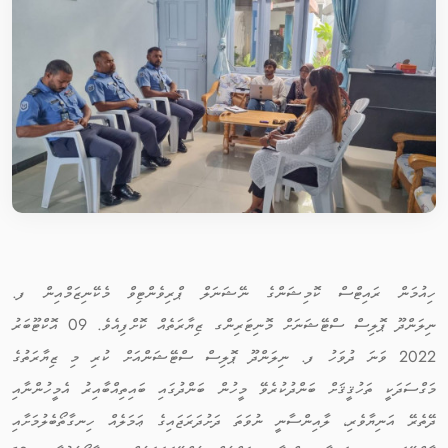
ހިއުމަން ރައިޓްސް ކޮމިޝަންގެ ނޭޝަނަލް ޕްރިވެންޓިވް މެކޭނިޒަމްއިން ފ.
ނިލަންދޫ ޕޮލިސް ސްޓޭޝަނަށް މޮނިޓަރިންގ ޒިޔާރަތެއް ކޮށްފިއެވެ. 09 އޮކްޓޫބަރު
2022 ވަނަ ދުވަހު ފ. ނިލަންދޫ ޕޮލިސް ސްޓޭޝަންއަށް ކުރި މި ޒިޔާރަތުގެ
މަގްސަދަކީ ތަހުޤީޤަށް ބަންދުކުރެވޭ މީހުން ބަންދުގައި ބައިތިއްބާއިރު އެމީހުންނާއި
ދޭތެރޭ އަނިޔާވެރި، ލާއިންސާނީ ނުވަތަ ދަށުދަރަޖައިގެ ޢަމަލެއް ހިނގާތޯބެލުމަށާއި