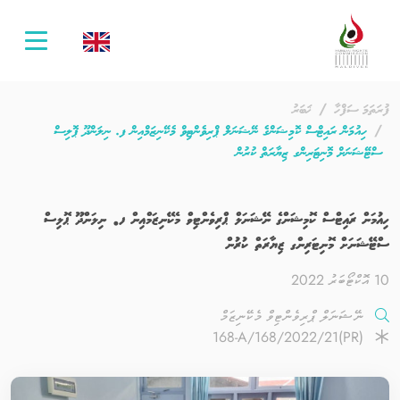
oggle
ation
ފުރަތަމަ ސަފްހާ
ޚަބަރު
ހިއުމަން ރައިޓްސް ކޮމިޝަންގެ ނޭޝަނަލް ޕްރިވެންޓިވް މެކޭނިޒަމްއިން ފ. ނިލަންދޫ ޕޮލިސް
ސްޓޭޝަނަށް މޮނިޓަރިންގ ޒިޔާރަތް ކުރުން
ހިއުމަން ރައިޓްސް ކޮމިޝަންގެ ނޭޝަނަލް ޕްރިވެންޓިވް މެކޭނިޒަމްއިން ފ. ނިލަންދޫ ޕޮލިސް
ސްޓޭޝަނަށް މޮނިޓަރިންގ ޒިޔާރަތް ކުރުން
10 އޮކްޓޯބަރު 2022
ނޭޝަނަލް ޕްރިވެންޓިވް މެކޭނިޒަމް
(PR)168-A/168/2022/21