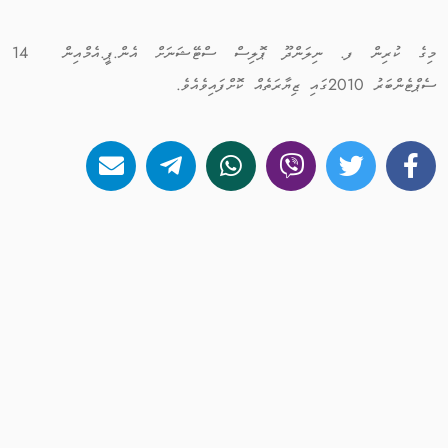
މިގެ ކުރިން ފ. ނިލަންދޫ ޕޮލިސް ސްޓޭޝަނަށް އެން.ޕީ.އެމްއިން 14
ސެޕްޓެންބަރު 2010ގައި ޒިޔާރަތެއް ކޮށްފައިވެއެވެ.