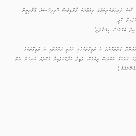
 ކޯސް ފުރިހަމަކުރިކަމުގެ ލިޔުމާއެކު މޯލްޑިވްސް ކޮލިފިކޭޝަން އޮތޯރިޓީން
ފައިވާ ކޮޕީ.
އިލް އެޑްރެސް ހިމަނާފައި)
ަމުންދާ ފަރާތެއްނަމަ އެ ވަޒީފާތަކުގައި ހޭދަވީ މުއްދަތާއި އެ ވަޒީފާތަކުގެ
ފަހު ހުށަހަޅާ އެއްވެސް ލިޔުމެއް، ވަޒީފާ އަދާކޮށްފައިވާ މުއްދަތު އެނގެން ނެތް
ި ނުގުނޭނެއެވެ.)