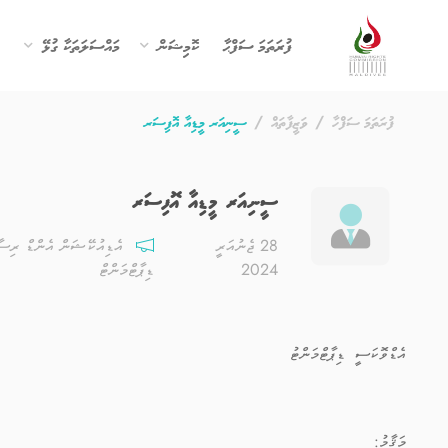
ފުރަތަމަ ސަފްޙާ
ކޮމިޝަން
މައްސަލަތަކާ ގުޅޭ
ފުރަތަމަ ސަފްހާ
ވަޒީފާތައް
ސީނިއަރ މީޑިއާ އޮފިސަރ
ސީނިއަރ މީޑިއާ އޮފިސަރ
28 ޖެނުއަރީ
އެޑިއުކޭޝަން އެންޑް ރިސާ
2024
ޑިޕާޓްމަންޓް
އެޑްވޮކަސީ ޑިޕާޓްމަންޓު
މަޤާމު: