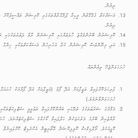
ދިނުން.
މަސައްކަތާ ގުޅޭގޮތުން މީޑިއާ ޕްރޮގްރާމްތަކުގައި ކޮމިޝަން ތަމްސީލުކޮށް މަޢ
ދިނުން.
ކޮމިޝަނުން ބޭނުންވެއްޖެ ހާލަތެއްގައި ކޮމިޝަނުން ރާވާ ދަތުރުތަކުގައި ބައ
އަދި މިނޫންވެސް ކޮމިޝަނުން ކުރާ އެހެނިހެން މަސައްކަތްތަކާއި ހިންގާ ޙަރ
ހުށަހަޅަންޖެހޭ ލިޔުންތައް
ފުރިހަމަކޮށްފައިވާ ވަޒީފާއަށް އެދޭ ފޯމު (ވަޒީފާއަށް އެދޭ ފޯމާއެކު ހުށައަޅ
ހުށަހަޅަންވާނެއެވެ.)
މަޤާމުގެ ޝަރުޠުތަކުގެ ތެރޭގައި ބަޔާންކޮށްފައިވާ ތަޢުލީމީ ސެޓްފިކެޓްތަކާއި
ރާއްޖެއިން ބޭރުގެ މަރުކަޒަކުން ހަދާފައިވާ ކޯހެއްގެ ސެޓްފިކެޓެއްނަމަ، ހުށ
ކޮޕީއެކެވެ. މޯލްޑިވްސް ކޮލިފިކޭޝަން އޮތޯރިޓީން އެކްރެޑިޓް ކޮށްފައިނުވާ (