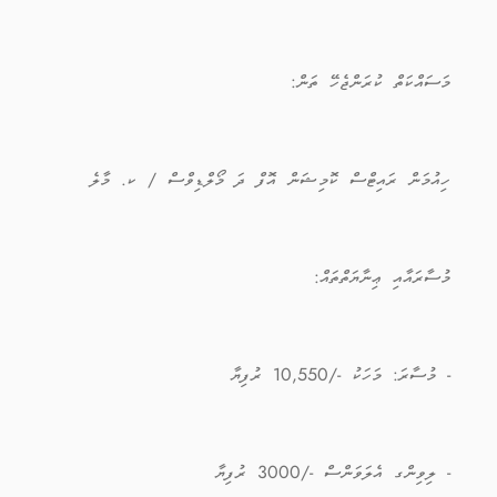
މަސައްކަތް ކުރަންޖެހޭ ތަން:
ހިއުމަން ރައިޓްސް ކޮމިޝަން އޮފް ދަ މޯލްޑިވްސް / ކ. މާލެ
މުސާރައާއި ޢިނާޔަތްތައް:
- މުސާރަ: މަހަކު -/10,550 ރުފިޔާ
- ލިވިންގ އެލަވަންސް -/3000 ރުފިޔާ