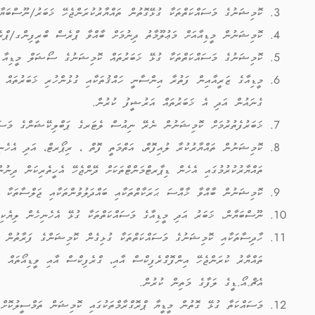
ކޮމިޝަނުގެ މަސައްކަތްތަކާ ގުޅޭގޮތުން ތައްޔާރުކުރަންޖެހޭ ޚަބަރު/ނޫސްބަޔާނ
ކޮމިޝަނުން މީޑިއާއަށް މަޢުލޫމާތު ދިނުމަށް ބާއްވާ ޕްރެސް ބްރީފިންގ/ޕްރ
ކޮމިޝަނުގެ މަސައްކަތްތަކާ ގުޅޭ ޚަބަރުތައް ކޮމިޝަނުގެ ސޯޝަލް މީޑިއާ ޕް
މީޑިއާގެ ޒަރީއާއިން ފަތުރާ އިންސާނީ ހައްޤުތަކާއި ގުޅުންހުރި ޚަބަރުތައް
ގެނައުން އަދި އެ ޚަބަރުތައް އަރުޝީފު ކުރުން.
ޚަބަރުފެތުރުމަށް ކޮމިޝަނުން ނެރޭ ނިއުސް ލެޓަރގެ ޕަބްލިކޭޝަންގެ މަސައ
ކޮމިޝަނުން ތައްޔާރުކުރާ ލުއިފޮތް، އަތްމަތީ ފޮތް ، ރިޕޯރޓް، އަދި އެހެނި
ތައްޔާރުކުރުމުގައި އެހެން ޑިޕާރޓްމަންޓްތަކަށް ދޭންޖެހޭ އެހީތެރިކަން ދިނުނ
ކޮމިޝަނުން ބާއްވާ ޚާއްސަ ޙަރަކާތްތަކާއި ބައްދަލުވުންތަކާއި ޖަލްސާތަކާ އ
ނޫސްބަޔާން، ޚަބަރު އަދި މީޑިއާގެ މަސައްކަތްތަކާ ގުޅޭ އެހެނިހެން ލިޔެކިއު
ހާދިސާތަކާއި ކޮމިޝަނުގެ މަސައްކަތްތަކާ ގުޅިގެން ކޮމިޝަންގެ ފަރާތުން ކަމ
ތައްޔާރު ކުރަންޖެހޭ އިންފޮގްރެފިކްސް އާއި، ގްރެފިކްސް އާއި ވީޑިއޯތައް ތަ
އެޗް.އޯ.ޑީގެ ލަފާގެ މަތިން ކުރުން.
މަސައްކަތާ ގުޅޭ ގޮތުން މީޑީޔާ ޕްރޮގްރާމްތަކުގައި ކޮމިޝަން ތަމްސީލުކޮށް މަ