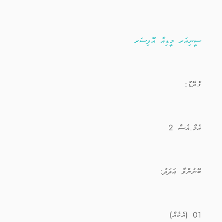
ސީނިއަރ މީޑިއާ އޮފިސަރ
ގްރޭޑް:
އެމް.އެސް 2
ބޭނުންވާ ޢަދަދު:
01 (އެކެއް)