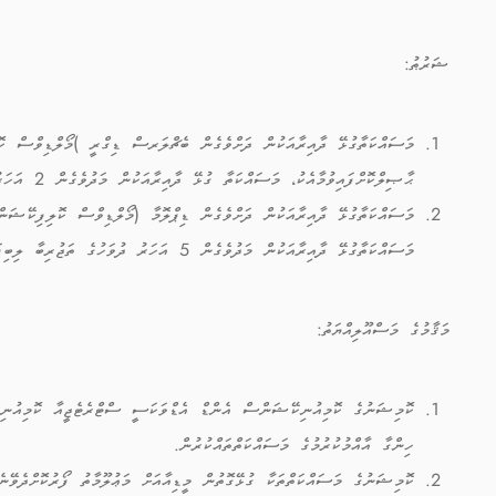
ޝަރުޠު:
ޙާޞިލްކޮށްފައިވުމާއެކު، މަސައްކަތާ ގުޅޭ ދާއިރާއަކުން މަދުވެގެން 2 އަހަރު ދުވަހުގެ ތަޖްރިބާ ލިބިފައިވުން ނުވަތަ
މަސައްކަތާގުޅޭ ދާއިރާއަކުން މަދުވެގެން 5 އަހަރު ދުވަހުގެ ތަޖުރިބާ ލިބިފައިވުން
މަޤާމުގެ މަސްއޫލިއްޔަތު:
ކޮމިޝަނުގެ ކޮމިއުނިކޭޝަންސް އެންޑް އެޑްވަކަސީ ސްޓްރެޓެޖީއާ ކޮމިއުނިކޭ
ހިންގާ އާއްމުކުރުމުގެ މަސައްކަތްތައްކުރުން.
ކޮމިޝަނުގެ މަސައްކަތްތަކާ ގުޅޭގޮތުން މީޑިއާއަށް މަޢުލޫމާތު ފޯރުކޮށްދެވޭނ