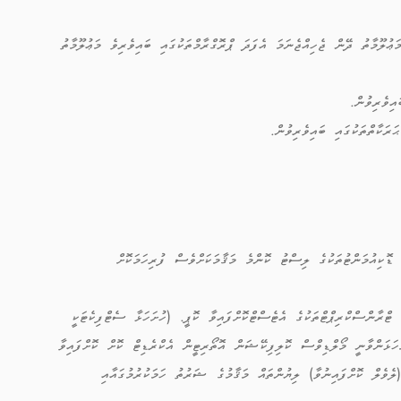
ުލޫމާތު ދޭން ޖެހިއްޖެނަމަ އެފަދަ ޕްރޮގްރާމްތަކުގައި ބައިވެރިވެ މަޢުލޫމާތު
ިވެރިވުން.
ަކާތްތަކުގައި ބައިވެރިވުން.
ާ ޑޮކިއުމަންޓުތަކުގެ ލިސްޓު ކޮންމެ މަޤާމަކަށްވެސް ފުރިހަމަކޮށް
 ޓްރާންސްކްރިޕްޓްތަކުގެ އެޓެސްޓްކޮށްފައިވާ ކޮޕީ. (ހުށަހަޅާ ސެޓްފިކެޓަކީ
ަހަޅަންވާނީ މޯލްޑިވްސް ކޮލިފިކޭޝަން އޮތޯރިޓީން އެކްރެޑިޓް ކޮށް ކޮށްފައިވާ
ލެވެލް ކޮށްފައިނުވާ) ލިޔުންތައް މަޤާމުގެ ޝަރުތު ހަމަކުރުމުގައާއި