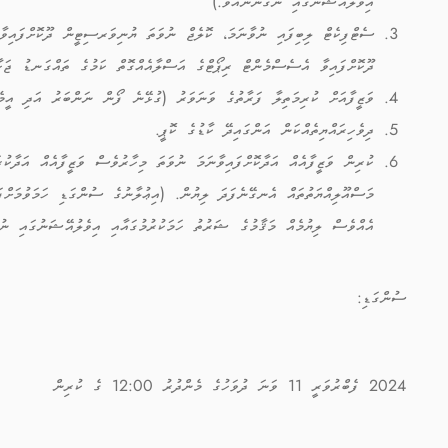
އިވެލުއޭޝަނުގައި ނުގުނޭނެއެވެ.)
ސެޓްފިކެޓް ލިބިފައި ނުވާނަމަ، ކޮލެޖް ނުވަތަ ޔުނިވަރސިޓީން ދޫކޮށްފައިވާ
ދޫކޮށްފައިވާ އެސެސްމެންޓް ރިޕޯޓްގެ އަސްލާއެއްގޮތް ކަމުގެ ތައްގަނޑު ޖަހާ
ވަޒީފާއަށް ކުރިމަތިލާ ފަރާތުގެ ވަނަވަރު (ގުޅޭނެ ފޯން ނަންބަރު އަދި އީމެ
ދިވެހިރައްޔިތެއްކަން އަންގައިދޭ ކާޑުގެ ކޮޕީ.
ކުރިން ވަޒީފާއެއް އަދާކޮށްފައިވާނަމަ ނުވަތަ މިހާރުވެސް ވަޒީފާއެއް އަދާކުރ
މަސްއޫލިއްޔަތުތައް އެނގޭނެފަދަ ލިޔުން. (އިޢުލާނުގެ ސުންގަޑި ހަމަވުމަށް
އެއްވެސް ލިޔުމެއް މަޤާމުގެ ޝަރުތު ހަމަކުރުމުގައާއި އިވެލުއޭޝަނުގައ
ސުންގަޑި:
2024 ފެބްރުވަރީ 11 ވަނަ ދުވަހުގެ މެންދުރު 12:00 ގެ ކުރިން