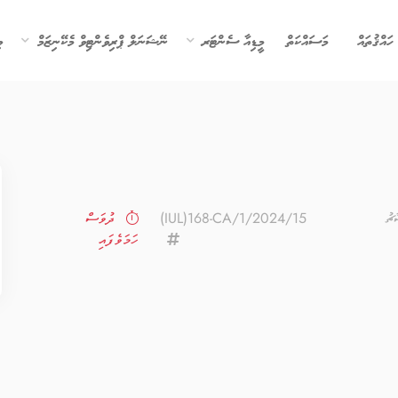
ހައްޤުތައް
މަސައްކަތް
މީޑިއާ ސެންޓަރ
ނޭޝަނަލް ޕްރިވެންޓިވް މެކޭނިޒަމް
ވ
ޗު
(IUL)168-CA/1/2024/15
ދުވަސް
ހަމަވެފައި