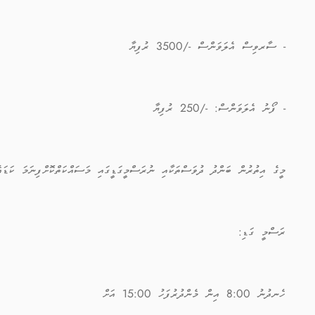
- ސާރވިސް އެލަވަންސް -/3500 ރުފިޔާ
- ފޯނު އެލަވަންސް: -/250 ރުފިޔާ
މީގެ އިތުރުން ބަންދު ދުވަސްތަކާއި ނުރަސްމީގަޑީގައި މަސައްކަތްކޮށްފިނަމަ ކަޑައ
ރަސްމީ ގަޑި:
ހެނދުނު 8:00 އިން މެންދުރުފަހު 15:00 އަށް