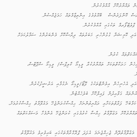
ް ތައްޔާރުކޮށް އާއްމުކުރުން.
ެސް ކޮންފަރެންސް ބޭއްވުމުގެ އިންތިޒާމްތައް ހަމަޖެއްސުން.
ލެޓްފޯރމް ތަކުގައި އާއްމުކުރުން.
 އަދި ކޮމިޝަނާ ގުޅުންހުރި ޚަބަރުތައް ދިރާސާކޮށް މެންބަރުންގެ ސަމާލުކަމަށް
ްކަތްތައް ކުރުން.
ހެން ހަރަކާތްތަކަށް ތައްޔާރުކުރާ ވީޑިއޯ ކްލިޕްސް/ ވީޑިއޯ ސްޕޮޓްސް،
ް.
ަދި އެހެނިހެން އިވެންޓްތަކުގެ ފޮޓޯ/ވީޑިއޯ ނެގުމާއި އަރުޝީފުކުރުން.
ންތައް ގަވާއިދުން ފައިލްކޮށް ބެލެހެއްޓުން.
ާބެހޭ ފަރާތްތަކަށާއި ރައްޔިތުންނަށް ޙިއްސާކުރަންޖެހޭ މައުލޫމާތު ޙިއްސާކުރުމަށް،
އްޔާރުކޮށް މަޢުލޫމާތު ޙިއްސާ ކުރުމުގައި ކުރަންޖެހޭ އެންމެހާ މަސައްކަތްތައް
ޢުލޫމާތުދޭން ޖެހިއްޖެނަމަ އެފަދަ ޕްރޮގްރާމްތަކުގައި ބައިވެރިވެ މައުލޫމާތު