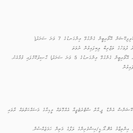
މަސައްކަތާގުޅޭ ދާއިރާއަކުން ދަށްވެގެން ބެޗްލަރސް ޑިގްރީ )މޯލްޑިވްސް ކޮލިފިކޭޝަން އޮތޯރިޓީން ގެންގުޅޭ މިންގަނޑުގެ 7 ވަނަ ސަނަދު(
މަސައްކަތާގުޅޭ ދާއިރާއަކުން ދަށްވެގެން ޑިޕްލޮމާ (މޯލްޑިވްސް ކޮލިފިކޭޝަން އޮތޯރިޓީން ގެންގުޅޭ މިންގަނޑުގެ 5 ވަނަ ސަނަދު) ޙާޞިލުކޮށްފައި ވުމާއެކު،
ޝަންސް އެންޑް ޕީ.އާރް ސްޓްރެޓެޖީއާ އެއްގޮތައް މީޑިއާގެ މަސައްކަތްތައް ރާވައި
ެ އިންތިޒާމު އެޗް.އޯ.ޑީ/އިސްވެރިންގެ ލަފާގެ މަތިން ހަމަޖެއްސުން.