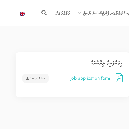
ިސްލްބްލޯވަރ ޕްރޮޓެކްޝަން ޔުނިޓް
ގުޅުއްވުމަށް
ހިމަނާފައިވާ ލިޔުންތައް
job application form
176.64 kb