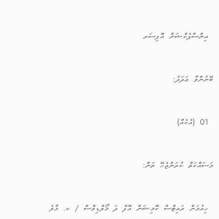
އިންސްޕެކްޝަން އޮފިސަރ
ބޭނުންވާ ޢަދަދު:
01 (އެކެއް)
މަސައްކަތް ކުރަންޖެހޭ ތަން:
ހިއުމަން ރައިޓްސް ކޮމިޝަން އޮފް ދަ މޯލްޑިވްސް / ކ. މާލެ