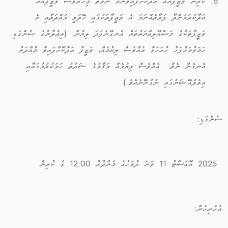
ކުރިން ވަޒީފާއެއް އަދާކޮށްފައިވާނަމަ ނުވަތަ މިހާރުވެސް ވަޒީފާއެއް
އަދާކުރަމުންދާ ފަރާތެއްނަމަ އެ ވަޒީފާތަކުގައި ހޭދަވީ މުއްދަތާއި އެ
ވަޒީފާތަކުގެ މަސްއޫލިއްޔަތުތައް އެނގޭނެފަދަ ލިޔުން. (އިޢުލާނުގެ ސުންގަޑި
ހަމަވުމަށްފަހު ހުށަހަޅާ އެއްވެސް ލިޔުމެއް، ވަޒީފާ އަދާކޮށްފައިވާ މުއްދަތު
އެނގެން ނެތް އެއްވެސް ލިޔުމެއް މަޤާމުގެ ޝަރުތު ހަމަކުރުމުގައާއި
އިވެލުއޭޝަނުގައި ނުގުނޭނެއެވެ.)
ސުންގަޑި:
2025 އޮގަސްޓު 11 ވަނަ ދުވަހުގެ މެންދުރު 12:00 ގެ ކުރިން
އެހެނިހެން: