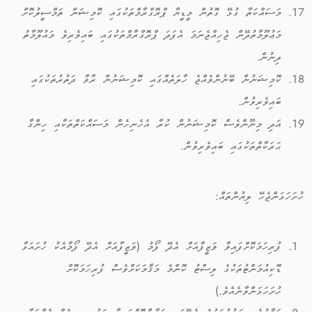
މަސައްކަތާ ގުޅޭ ގޮތުން މީޑީޔާ ޕްރޮގްރާމްތަކުގައި ކޮމިޝަން ތަމްސީލުކޮށް
މަޢުލޫމާތުދޭން ޖެހިއްޖެނަމަ އެފަދަ ޕްރޮގްރާމްތަކުގައި ބައިވެރިވެ މައުލޫމާތު
ދިނުން.
ކޮމިޝަނުން ބޭނުންވެއްޖެ ހާލަތެއްގައި ކޮމިޝަނުން ރާވާ ދަތުރުތަކުގައި
ބައިވެރިވުން.
އަދި މިނޫންވެސް ކޮމިޝަނުން ކުރާ އެހެނިހެން މަސައްކަތްތަކާއި ހިންގާ
ޙަރަކާތްތަކުގައި ބައިވެރިވުން.
ހުށަހަޅަންޖެހޭ ލިޔުންތައް:
ފުރިހަމަކޮށްފައިވާ ވަޒީފާއަށް އެދޭ ފޯމު (ވަޒީފާއަށް އެދޭ ފޯމާއެކު ހުށައަޅާ
ޑޮކިއުމަންޓުތަކުގެ ލިސްޓު ކޮންމެ މަޤާމަކަށްވެސް ފުރިހަމަކޮށް
ހުށަހަޅަންވާނެއެވެ.)