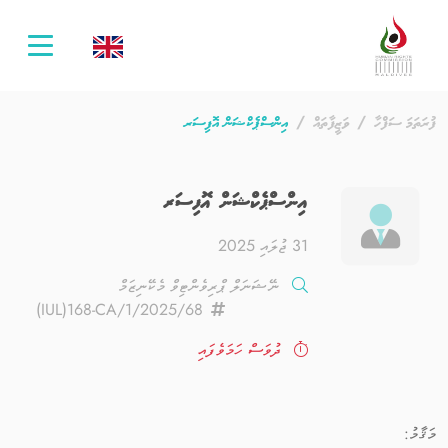
oggle
ation
ފުރަތަމަ ސަފްހާ
ވަޒީފާތައް
އިންސްޕެކްޝަން އޮފިސަރ
އިންސްޕެކްޝަން އޮފިސަރ
31 ޖުލައި 2025
ނޭޝަނަލް ޕްރިވެންޓިވް މެކޭނިޒަމް
(IUL)168-CA/1/2025/68
ދުވަސް ހަމަވެފައި
މަޤާމު: