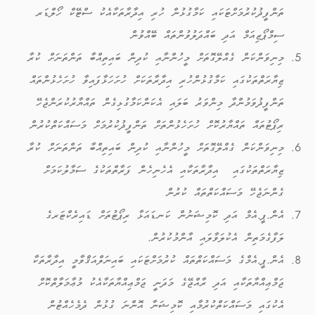
ތަންފީޛުކުރުމަށްޓަކައި ކަމާގުޅުން ހުރި އިދާރާތަކާއެކު ސްޓޭކް ހޯލްޑަރ
ސިމްޕޯޒިއަމް އަދި ބައްދަލުވުންތައް ބޭއްވުން
މިނިވަންކަން ގެއްލޭގޮތަށް މީހުންނާއި ކުދިން ބައިތިއްބާ ތަންތަނަށް ކުރާ
ޒިޔާރަތްތަކުގައި ކަމާގުޅުންހުރި އިދާރާތަކަށް ހުށަހަޅާފައިވާ ހުށަހެޅުންތައް
ތަންފީޛުވަމުންދާ މިންވަރު ބަލައި އެކަންކަމާގުޅިގެން ތައްޔާރުކުރަންޖެހޭ
ރިޕޯޓުތައް ތައްޔާރުކޮށް ހުށަހެޅުންތަށް ތަންފީޛުކުރުމަށް މަސައްކަތްކުރުން
މިނިވަންކަން ގެއްލޭގޮތަށް މީހުންނާއި ކުދިން ބައިތިއްބާ ތަންތަނަށް ކުރާ
ޒިޔާރަތްތަކުގައި އިދާރާތަކާއި އެހެނިހެން ފަރާތްތަކުގެ ސަމާލުކަމަށް
ގެންނަޖެހޭ މަސައްކަތްތައް ކުރުން
އެން.ޕީ.އެމް އަދި ކޮމިޝަނުން ކަނޑައަޅާ ރިޕޯޓުތަށް ޑައިރެކްޓަރގެ
ލަފާގެމަތިން އެކުލަވާލައި އާންމުކުރުން.
އެން.ޕީ.އެމްގެ މަސައްކަތްތައް ކުރުމަށްޓަކައި ބައިނަލްއަޤްވާމީ އިދާރާތަކާ
ޖަމްޢިއްޔާތަކާއި އަދި ރާއްޖޭގެ މަދަނީ ޖަމްޢިއްޔާތަކާއެކު މުޢާމަލާތްކޮށް
އެކުގައި މަސައްކަތްކުރުމާއި ކޮމިޝަނާ އޮންނަ ގުޅުން ދެމެހެއްޓުން