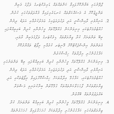
ޕްލޭނުގައި ބަޔާންކޮށްފައިވާ ކަންތައްތައް ޑައިރެކްޓަރގެ ލަފާގެ މަތިން
ތަންފީޒުކޮށް އެ މަސައްކަތްތައް ކަނޑައެޅިފައިވާ މުއްދަތުތަކުގައި ކުރުން.
އަނިޔާވެރި ލާއިންސާނީ އަދި ދަށުދަރަޖައިގެ ޢަމަލުކުރުމާއި އަދަބު ދިނުން
ހުއްޓުވުމަށްޓަކައި މިނިވަންކަން ގެއްލޭގޮތަށް މީހުންނާއި ކުދިން ބައިތިއްބާފައި
ތިބޭ ތަންތަނަށް ކުރާ ޒިޔާރަތްތައް ޑިރެކްޓަރގެ ލަފާގެމަތިން ރާވައި،
އެތަންތަން އިންސްޕެކްޓްކޮށް މޮނިޓަރ ކުރުމާއި ރިޕޯޓު ތައްޔާރުކޮށް
ކަމާގުޅުންހުރި އިދާރާތަކާ ހިއްސާކުރުން
މިނިވަންކަން ގެއްލޭގޮތަށް މީހުންނާއި ކުދިން ބައިތިއްބާފައި ތިބޭ ތަންތަނުގައި
އަނިޔާވެރި ލާއިންސާނީ އަދި ދަށުދަރަޖައިގެ އަމަލުކުރުމާއި އަދަބު ދިނުން
ހުއްޓުވުމަށްޓަކައި، ކަމާގުޅޭ އިދާރާތަކަށް ހިއްސާކޮށްފައިވާ ރިޕޯޓުތަކާއި އަދި
ޒިޔާރަތްތަކުން ފާހަގަވާކަންތައްތަކާ ގުޅޭގޮތުން ބިނާކުރަނިވި މަޝްވަރާ
ބައްދަލުވުންތައް ބޭއްވުން.
މިނިވަންކަން ގެއްލޭގޮތަށް މީހުންނާއި ކުދިން ބައިތިއްބާ ތަންތަނަށް ކުރާ
ޒިޔާރަތްތަކުގައި ކަމާގުޅުންހުރި އިދާރާތަކަށް ހުށަހަޅާފައިވާ ހުށަހެޅުންތައް