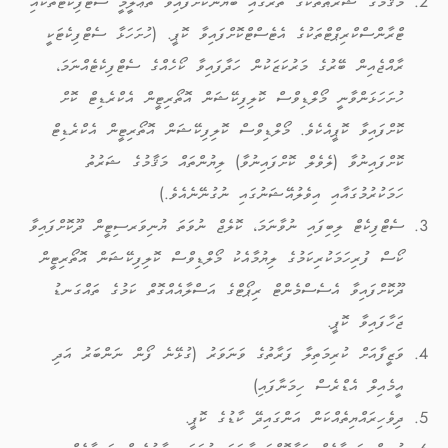
މަޤާމުގެ ޝަރުޠުތަކުގެ ތެރޭގައި ބަޔާންކޮށްފައިވާ ތަޢުލީމީ ސެޓްފިކެޓްތަކާއި
ޓްރާންސްކްރިޕްޓްތަކުގެ އެޓެސްޓްކޮށްފައިވާ ކޮޕީ. (ހުށަހަޅާ ސެޓްފިކެޓަކީ
ރާއްޖެއިން ބޭރުގެ މަރުކަޒަކުން ހަދާފައިވާ ކޯހެއްގެ ސެޓްފިކެޓެއްނަމަ،
ހުށަހަޅަންވާނީ މޯލްޑިވްސް ކޮލިފިކޭޝަން އޮތޯރިޓީން އެކްރެޑިޓް ކޮށް
ކޮށްފައިވާ ކޮޕީއެކެވެ. މޯލްޑިވްސް ކޮލިފިކޭޝަން އޮތޯރިޓީން އެކްރެޑިޓް
ކޮށްފައިނުވާ (ލެވެލް ކޮށްފައިނުވާ) ލިޔުންތައް މަޤާމުގެ ޝަރުތު
ހަމަކުރުމުގައާއި އިވެލުއޭޝަނުގައި ނުގުނޭނެއެވެ.)
ސެޓްފިކެޓް ލިބިފައި ނުވާނަމަ، ކޮލެޖް ނުވަތަ ޔުނިވަރސިޓީން ދޫކޮށްފައިވާ
ކޯސް ފުރިހަމަކުރިކަމުގެ ލިޔުމާއެކު މޯލްޑިވްސް ކޮލިފިކޭޝަން އޮތޯރިޓީން
ދޫކޮށްފައިވާ އެސެސްމެންޓް ރިޕޯޓްގެ އަސްލާއެއްގޮތް ކަމުގެ ތައްގަނޑު
ޖަހާފައިވާ ކޮޕީ.
ވަޒީފާއަށް ކުރިމަތިލާ ފަރާތުގެ ވަނަވަރު (ގުޅޭނެ ފޯން ނަންބަރު އަދި
އީމެއިލް އެޑްރެސް ހިމަނާފައި)
ދިވެހިރައްޔިތެއްކަން އަންގައިދޭ ކާޑުގެ ކޮޕީ.