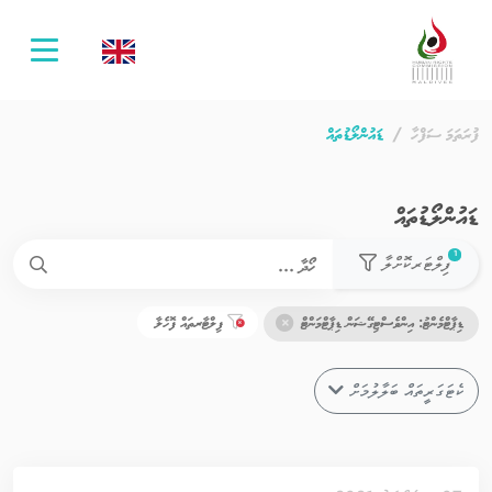
oggle
ation
ފުރަތަމަ ސަފްހާ
ޑައުންލޯޑުތައް
ޑައުންލޯޑުތައް
used filters count
1
ފިލްޓަރކޮށްލާ
ޑިޕާޓްމެންޓު: އިންވެސްޓިގޭޝަން ޑިޕާޓްމަންޓް
ފިލްޓާރތައް ފޮހެލާ
ކެޓަގަރީތައް ބަލާލުމަށް