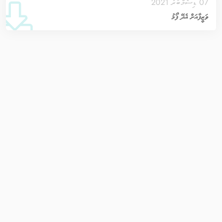
07 ޑިސެމްބަރު 2021
ވަޒީފާއަށް އެދޭ ފޯމު