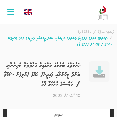
oggle
ation
ފުރަތަމަ ސަފްހާ
ޑައުންލޯޑުތައް
ދައުލަތުގެ ބެލުމުގެ ދަށުގައިވާ ފަރާތްތަކާ ކުދިންނާއި، ބަންދު މީހުންނާއި ޤައިދީންގެ ޙައްޤު ގެއްލިގެން
ޝަކުވާ / މައްސަލަ ހުށަހަޅާ ފޯމު
ދައުލަތުގެ ބެލުމުގެ ދަށުގައިވާ ފަރާތްތަކާ ކުދިންނާއި،
ބަންދު މީހުންނާއި ޤައިދީންގެ ޙައްޤު ގެއްލިގެން ޝަކުވާ
/ މައްސަލަ ހުށަހަޅާ ފޯމު
10 އޯގަސްޓު 2022