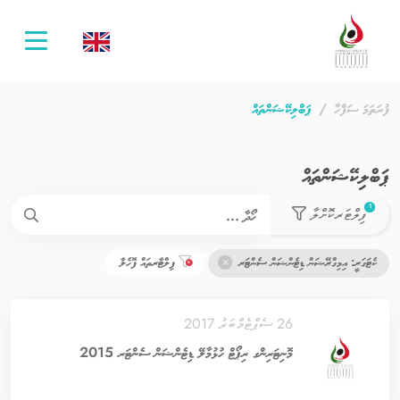
oggle
ation
ފުރަތަމަ ސަފްހާ
ޕަބްލިކޭޝަންތައް
ޕަބްލިކޭޝަންތައް
used filters count
1
ފިލްޓަރކޮށްލާ
ކެޓަގަރީ: އިމިގްރޭޝަން ޑިޓެންޝަން ސެންޓަރ
ފިލްޓާރތައް ފޮހެލާ
26 ސެޕްޓެމްބަރު 2017
މޮނިޓަރިންގ ރިޕޯޓް ހުޅުމާލޭ ޑިޓެންޝަން ސެންޓަރ 2015