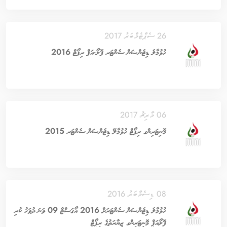
26 ސެޕްޓެމްބަރު 2017
ހުޅުމާލެ ޑިޓެންޝަން ސެންޓަރ ފޮލޯ-އަޕް ރިޕޯޓް 2016
06 މާރިޗު 2017
މޮނިޓަރިންގ ރިޕޯޓް ހުޅުމާލޭ ޑިޓެންޝަން ސެންޓަރ 2015
08 ޑިސެމްބަރު 2016
ހުޅުމާލެ ޑިޓެންޝަން ސެންޓަރަށް 2016 އޯގަސްޓް 09 ވަނަ ދުވަހު ކުރި
ފޮލޯއަޕް މޮނިޓަރިންގ ޒިޔާރަތުގެ ރިޕޯޓް