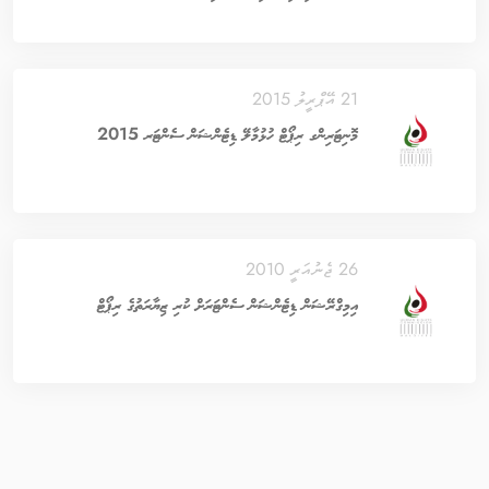
21 އޭޕްރީލު 2015
މޮނިޓަރިންގ ރިޕޯޓް ހުޅުމާލޭ ޑިޓެންޝަން ސެންޓަރ 2015
26 ޖެނުއަރީ 2010
އިމިގްރޭޝަން ޑިޓެންޝަން ސެންޓަރަށް ކުރި ޒިޔާރަތުގެ ރިޕޯޓް